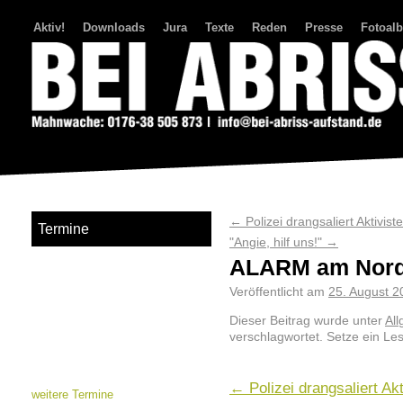
Aktiv!
Downloads
Jura
Texte
Reden
Presse
Fotoal
Bei Abriss Aufstand
←
Polizei drangsaliert Aktivist
Termine
"Angie, hilf uns!"
→
ALARM am Nord
Veröffentlicht am
25. August 2
Dieser Beitrag wurde unter
Al
verschlagwortet. Setze ein Le
←
Polizei drangsaliert Ak
weitere Termine