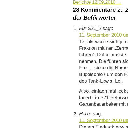
Berichte 12.09.2010
→
28 Kommentare zu
der Befürworter
Für S21_2
sagt:
11. September 2010 u
Tz, als würde sich je
Fraktion mit ner „Zerm
führen“. Dafür müsste
nehmen. Die führen sic
Irre … siehe die Numm
Bügelschloß um den Ha
des Tank-Lkw’s. Lol.
Also, einfach mal lock
lauert ein S21-Befürw
Gartenbauarbeiter mit
Heiko
sagt:
11. September 2010 u
Diesen Eindruck gewin