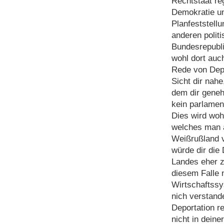
Rechtstaat reg
Demokratie un
Planfeststellu
anderen polit
Bundesrepubli
wohl dort auch
Rede von Depo
Sicht dir nahe
dem dir gene
kein parlamen
Dies wird wohl
welches man 
Weißrußland v
würde dir die
Landes eher z
diesem Falle n
Wirtschaftss
nich verstan
Deportation r
nicht in dein