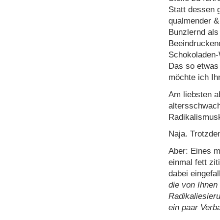
Statt dessen g
qualmender & 
Bunzlernd als
Beeindruckend
Schokoladen-
Das so etwas l
möchte ich Ih
Am liebsten a
altersschwach
Radikalismus
Naja. Trotzde
Aber: Eines m
einmal fett zi
dabei eingefal
die von Ihnen 
Radikaliesier
ein paar Verb