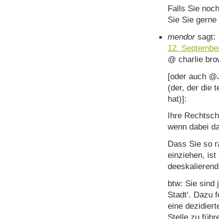
Falls Sie noc
Sie Sie gerne
mendor
sagt:
12. Septembe
@ charlie br
[oder auch @J
(der, der die
hat)]:
Ihre Rechtsch
wenn dabei da
Dass Sie so r
einziehen, ist
deeskalierend
btw: Sie sind 
Stadt‘. Dazu 
eine dezidier
Stelle zu führ