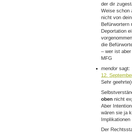
der dir zuges
Weise schon 
nicht von dei
Befürwortern 
Deportation e
vorgenommen 
die Befürwort
– wer ist abe
MFG
mendor
sagt:
12. Septembe
Sehr geehrte(
Selbstverstän
oben
nicht exp
Aber Intention
wären sie ja k
Implikationen 
Der Rechtssta