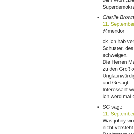
Superdemokra
Charlie Brow
11. Septembe
@mendor
ok ich hab ve
Schuster, des
schweigen.
Die Herren Ma
zu den Großko
Unglaunwürdig
und Gesagt.
Interessant w
ich werd mal 
SG
sagt:
11. Septembe
Was johny wo
nicht versteh