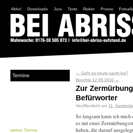
Aktiv!
Downloads
Jura
Texte
Reden
Presse
Fotoal
Bei Abriss Aufstand
←
Geht es heute nacht los?
Termine
Berichte 12.09.2010
→
Zur Zermürbungs
Befürworter
Veröffentlicht am
11. Septemb
So langsam kann ich mich d
es mit einer Zermürbungsst
haben, die darauf ausgelegt
weitere Termine