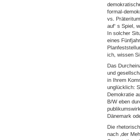
demokratische
formal-demokr
vs. Präteritum
auf‘ s Spiel,
In solcher Si
eines Fünfjah
Planfeststell
ich, wissen Si
Das Durchein
und gesellsch
in Ihrem Komm
unglücklich: 
Demokratie au
B/W eben dur
publikumswir
Dänemark ode
Die rhetoris
nach ‚der Mehr