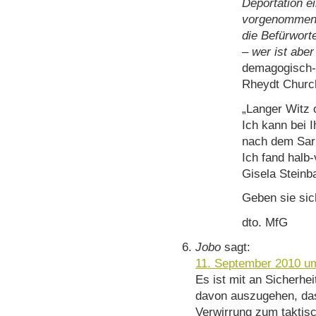
Deportation e
vorgenommen 
die Befürwort
– wer ist abe
demagogisch- 
Rheydt Church
„Langer Witz 
Ich kann bei 
nach dem Sar
Ich fand halb
Gisela Steinb
Geben sie si
dto. MfG
Jobo
sagt:
11. September 2010 u
Es ist mit an Sicherhe
davon auszugehen, dass
Verwirrung zum taktis