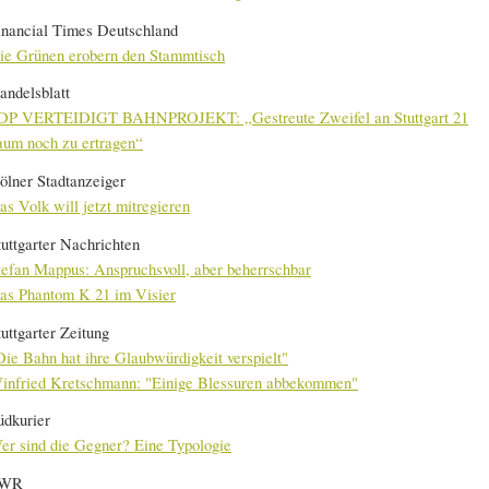
inancial Times Deutschland
ie Grünen erobern den Stammtisch
andelsblatt
DP VERTEIDIGT BAHNPROJEKT: „Gestreute Zweifel an Stuttgart 21
aum noch zu ertragen“
ölner Stadtanzeiger
as Volk will jetzt mitregieren
tuttgarter Nachrichten
tefan Mappus: Anspruchsvoll, aber beherrschbar
as Phantom K 21 im Visier
tuttgarter Zeitung
Die Bahn hat ihre Glaubwürdigkeit verspielt"
infried Kretschmann: "Einige Blessuren abbekommen"
üdkurier
er sind die Gegner? Eine Typologie
WR