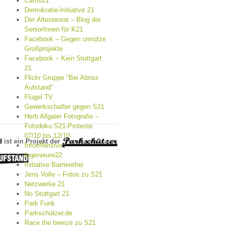
Cams21
Demokratie-Initiative 21
Der Ältestenrat – Blog der
SeniorInnen für K21
Facebook – Gegen unnütze
Großprojekte
Facebook – Kein Stuttgart
21
Flickr Gruppe "Bei Abriss
Aufstand"
Flügel TV
Gewerkschafter gegen S21
Herb Allgaier Fotografie –
Fotodoku S21-Proteste
07/10 bis 12/10
d
ist ein Projekt der
Infooffensive
Ingenieure22
Initiative Barrierefrei
Jens Volle – Fotos zu S21
Netzwerke 21
No Stuttgart 21
Park Funk
Parkschützer.de
Race the breeze zu S21