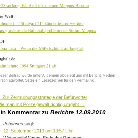
PD verlangt Klarheit über neuen Mappus-Berater
ie Welt
ahnchef – "Stuttgart 21" könnte teurer werden
as gravierende Bahnhofsproblem des Stefan Mappus
DF
ona Lisa - Wenn die Mittelschicht aufbegehrt
ughalt.de
ahn lehnte 1994 Stuttgart 21 ab
ieser Beitrag wurde unter
Allgemein
abgelegt und mit
Bericht
,
Medien
erschlagwortet. Setze ein Lesezeichen für den
Permalink
.
←
Zur Zermürbungsstrategie der Befürworter
ie man mit Polizeigewalt richtig umgeht
→
in Kommentar zu
Berichte 12.09.2010
Johannes
sagt:
12. September 2010 um 13:57 Uhr