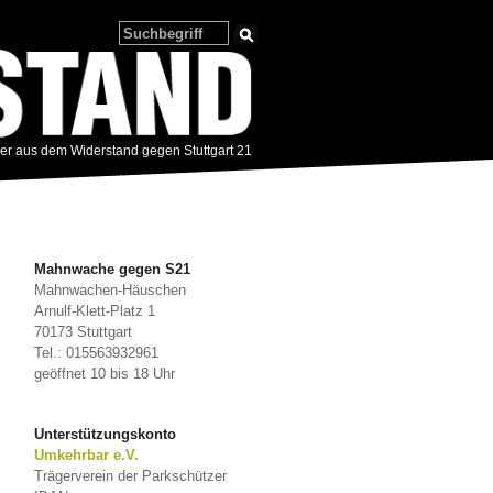
zer aus dem Widerstand gegen Stuttgart 21
Mahnwache gegen S21
Mahnwachen-Häuschen
Arnulf-Klett-Platz 1
70173 Stuttgart
Tel.: 015563932961
geöffnet 10 bis 18 Uhr
Unterstützungskonto
Umkehrbar e.V.
Trägerverein der Parkschützer