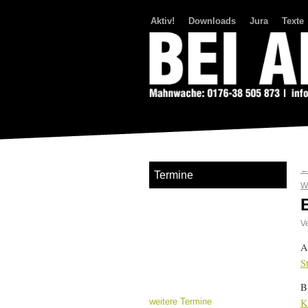
Aktiv!
Downloads
Jura
Texte
Bei Abriss Aufstand
Termine
W
Ve
A
S
B
K
weitere Termine