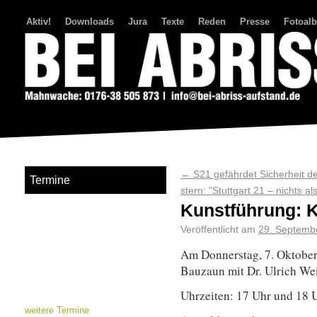
Aktiv!
Downloads
Jura
Texte
Reden
Presse
Fotoal
Bei Abriss Aufstand
←
S21 gefährdet Sicherheit d
Termine
stern: "Stuttgart 21 – nichts a
Kunstführung: 
Veröffentlicht am
29. Septemb
Am Donnerstag, 7. Oktober
Bauzaun mit Dr. Ulrich Wei
Uhrzeiten: 17 Uhr und 18 
weitere Termine