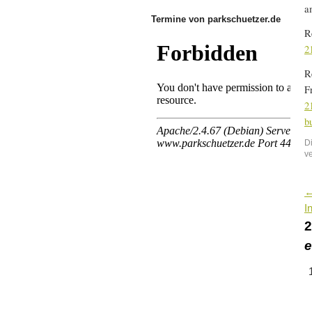
a
Termine von parkschuetzer.de
R
2
R
F
2
b
D
v
I
e