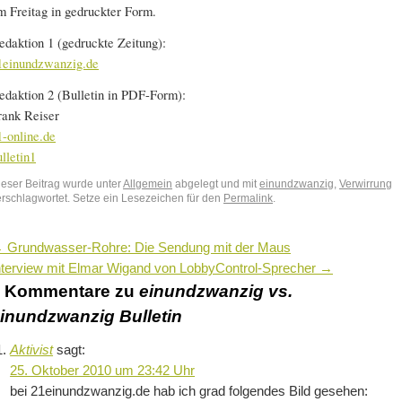
m Freitag in gedruckter Form.
edaktion 1 (gedruckte Zeitung):
1einundzwanzig.de
edaktion 2 (Bulletin in PDF-Form):
rank Reiser
1-online.de
ulletin1
ieser Beitrag wurde unter
Allgemein
abgelegt und mit
einundzwanzig
,
Verwirrung
erschlagwortet. Setze ein Lesezeichen für den
Permalink
.
←
Grundwasser-Rohre: Die Sendung mit der Maus
nterview mit Elmar Wigand von LobbyControl-Sprecher
→
2 Kommentare zu
einundzwanzig vs.
inundzwanzig Bulletin
Aktivist
sagt:
25. Oktober 2010 um 23:42 Uhr
bei 21einundzwanzig.de hab ich grad folgendes Bild gesehen: