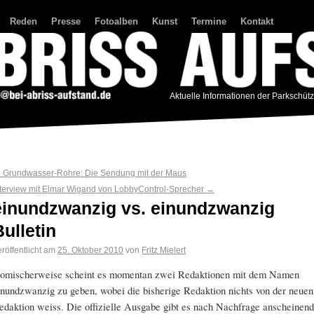
Reden
Presse
Fotoalben
Kunst
Termine
Kontakt
Aktuelle Informationen der Parkschüt
←
Grundwasser-Rohre: Die Sendung mit der Maus
nterview mit Elmar Wigand von LobbyControl-Sprecher
→
einundzwanzig vs. einundzwanzig
Bulletin
röffentlicht am
25. Oktober 2010
von
Fritz Mielert
omischerweise scheint es momentan zwei Redaktionen mit dem Namen
inundzwanzig zu geben, wobei die bisherige Redaktion nichts von der neuen
edaktion weiss. Die offizielle Ausgabe gibt es nach Nachfrage anscheinend