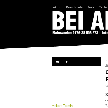
Aktiv!
Downloads
Jura
Texte
Bei Abriss Aufstand
Termine
I
Ve
K
e
R
weitere Termine