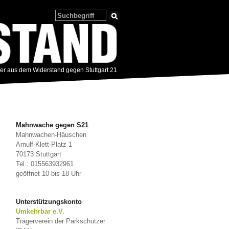
zer aus dem Widerstand gegen Stuttgart 21
Mahnwache gegen S21
Mahnwachen-Häuschen
Arnulf-Klett-Platz 1
70173 Stuttgart
Tel.: 015563932961
geöffnet 10 bis 18 Uhr
Unterstützungskonto
Umkehrbar e.V.
Trägerverein der Parkschützer