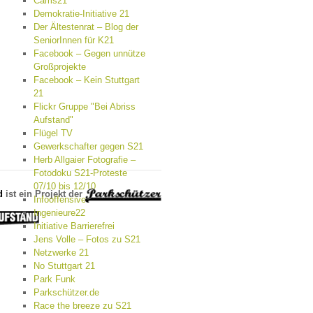
Cams21
Demokratie-Initiative 21
Der Ältestenrat – Blog der
SeniorInnen für K21
Facebook – Gegen unnütze
Großprojekte
Facebook – Kein Stuttgart
21
Flickr Gruppe "Bei Abriss
Aufstand"
Flügel TV
Gewerkschafter gegen S21
Herb Allgaier Fotografie –
Fotodoku S21-Proteste
07/10 bis 12/10
d
ist ein Projekt der
Infooffensive
Ingenieure22
Initiative Barrierefrei
Jens Volle – Fotos zu S21
Netzwerke 21
No Stuttgart 21
Park Funk
Parkschützer.de
Race the breeze zu S21