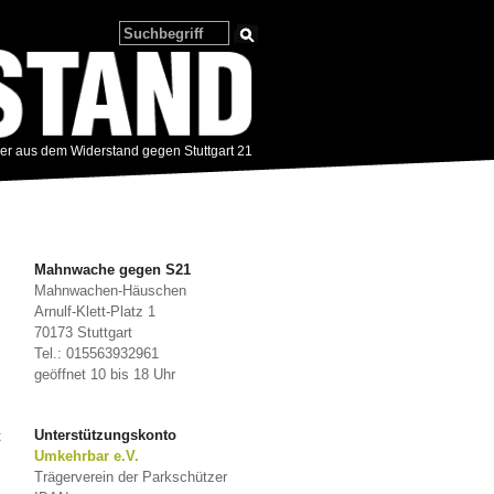
zer aus dem Widerstand gegen Stuttgart 21
Mahnwache gegen S21
Mahnwachen-Häuschen
Arnulf-Klett-Platz 1
70173 Stuttgart
Tel.: 015563932961
geöffnet 10 bis 18 Uhr
t
Unterstützungskonto
Umkehrbar e.V.
Trägerverein der Parkschützer