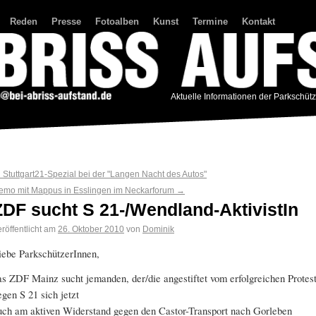
Reden
Presse
Fotoalben
Kunst
Termine
Kontakt
Aktuelle Informationen der Parkschüt
←
Stuttgart21-Spezial bei der "Langen Nacht des Autos"
emo mit Mappus in Esslingen im Neckarforum
→
ZDF sucht S 21-/Wendland-AktivistIn
röffentlicht am
26. Oktober 2010
von
Dominik
iebe ParkschützerInnen,
as ZDF Mainz sucht jemanden, der/die angestiftet vom erfolgreichen Protes
egen S 21 sich jetzt
uch am aktiven Widerstand gegen den Castor-Transport nach Gorleben