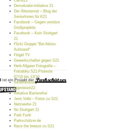
Cams21
Demokratie-Initiative 21
Der Ältestenrat – Blog der
SeniorInnen für K21
Facebook – Gegen unnütze
Großprojekte
Facebook – Kein Stuttgart
21
Flickr Gruppe "Bei Abriss
Aufstand"
Flügel TV
Gewerkschafter gegen S21
Herb Allgaier Fotografie –
Fotodoku S21-Proteste
07/10 bis 12/10
d
ist ein Projekt der
Infooffensive
Ingenieure22
Initiative Barrierefrei
Jens Volle – Fotos zu S21
Netzwerke 21
No Stuttgart 21
Park Funk
Parkschützer.de
Race the breeze zu S21