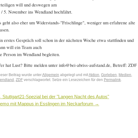
eteiligen will und deswegen am
. / 5. November ins Wendland hochfährt.
s geht also eher um Widerstands-"Frischlinge", weniger um erfahrene alte
asen.
in erstes Gespräch soll schon in der nächsten Woche etwa stattfinden und
ann will ein Team auch
ie Person im Wendland begleiten.
er hat Lust? Bitte melden unter info@bei-abriss-aufstand.de, Betreff: ZDF
ieser Beitrag wurde unter
Allgemein
abgelegt und mit
Aktion
,
Gorleben
,
Medien
,
endland
,
ZDF
verschlagwortet. Setze ein Lesezeichen für den
Permalink
.
←
Stuttgart21-Spezial bei der "Langen Nacht des Autos"
emo mit Mappus in Esslingen im Neckarforum
→