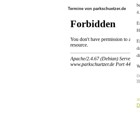
b
Termine von parkschuetzer.de
4
E
H
E
d
d
W
D
W
D