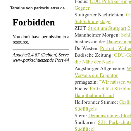
Focus:
CDU-Politiker empör
Gegner
Termine von parkschuetzer.de
Stuttgarter Nachrichten:
Ge
Schlichtungstage
ZEIT:
Streit um Stuttgart 
Mannheimer Morgen:
Schl
businesson.de:
Dauercampe
DerWesten:
Porträt : Walter
Badische Zeitung:
CDU-Gene
die Nähe der Nazis
Augsburger Allgemeine:
Wa
Verweis ein Eigentor
prmagazin:
"Wir müssen w
Focus:
Polizei löst Sitzbl
Hauptbahnhofs auf
Heilbronner Stimme:
Geißl
Südflügels
Stern:
Demonstranten block
Südkurier:
S21: Parkschütz
Südflügel