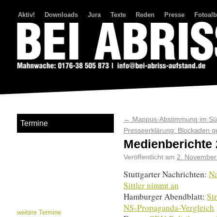
Aktiv!
Downloads
Jura
Texte
Reden
Presse
Fotoal
Bei Abriss Aufstand
←
Mappus-Abstimmung im Süd
Termine
Presseerklärung: Blockaden 
Medienberichte 
Veröffentlicht am
2. November
Stuttgarter Nachrichten:
Na
Sittler nimmt an
Hamburger Abendblatt:
Str
NS-Propaganda-Vergleich
weitere Termine