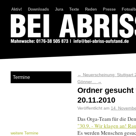
Aktiv!
Downloads
Jura
Texte
Reden
Presse
Fotoal
Bei Abriss Aufstand
←
Neuerscheinung: Stuttgart 
Termine
Gönner…
→
Ordner gesucht
20.11.2010
Veröffentlicht am
14. Novembe
Das Orga-Team für die Dem
"30.9. - Wir klagen an! Ra
Es werden Menschen gesuch
weitere Termine