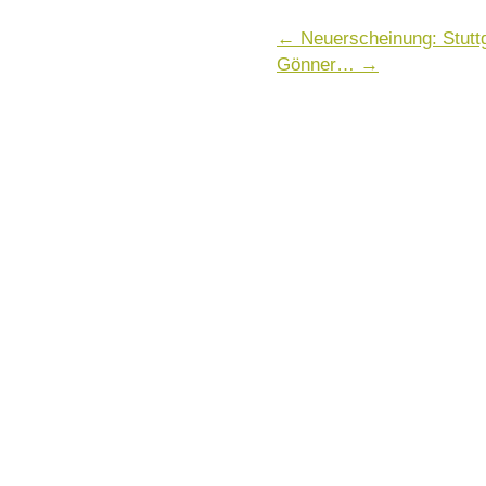
←
Neuerscheinung: Stuttg
Gönner…
→