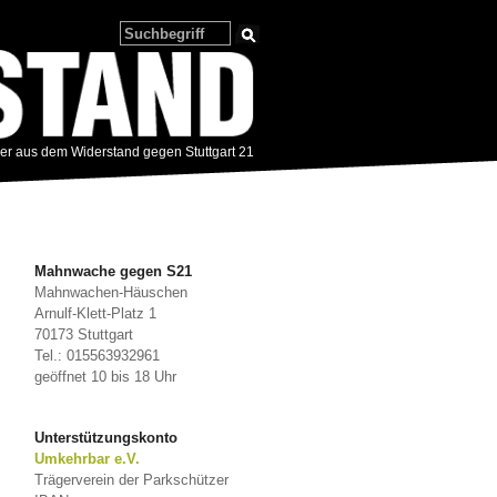
zer aus dem Widerstand gegen Stuttgart 21
Mahnwache gegen S21
Mahnwachen-Häuschen
Arnulf-Klett-Platz 1
70173 Stuttgart
Tel.: 015563932961
geöffnet 10 bis 18 Uhr
Unterstützungskonto
Umkehrbar e.V.
Trägerverein der Parkschützer