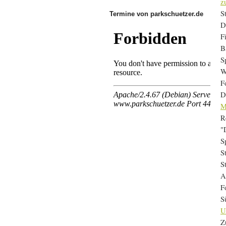
z
S
Termine von parkschuetzer.de
D
F
B
S
W
F
D
M
R
"
S
S
S
A
F
S
U
Z