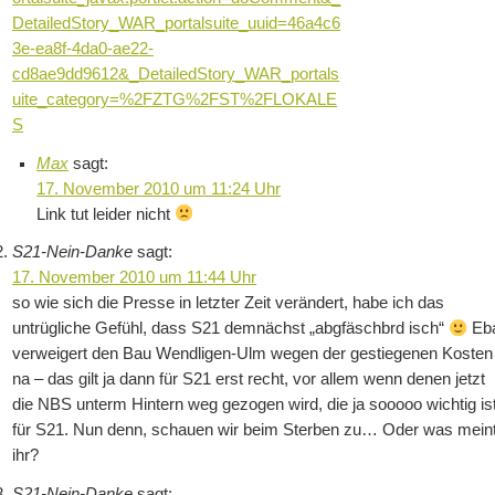
DetailedStory_WAR_portalsuite_uuid=46a4c6
3e-ea8f-4da0-ae22-
cd8ae9dd9612&_DetailedStory_WAR_portals
uite_category=%2FZTG%2FST%2FLOKALE
S
Max
sagt:
17. November 2010 um 11:24 Uhr
Link tut leider nicht
S21-Nein-Danke
sagt:
17. November 2010 um 11:44 Uhr
so wie sich die Presse in letzter Zeit verändert, habe ich das
untrügliche Gefühl, dass S21 demnächst „abgfäschbrd isch“
Eb
verweigert den Bau Wendligen-Ulm wegen der gestiegenen Kosten
na – das gilt ja dann für S21 erst recht, vor allem wenn denen jetzt
die NBS unterm Hintern weg gezogen wird, die ja sooooo wichtig is
für S21. Nun denn, schauen wir beim Sterben zu… Oder was mein
ihr?
S21-Nein-Danke
sagt: