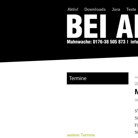
Aktiv!
Downloads
Jura
Texte
Bei Abriss Aufstand
Termine
U
Ve
S
S
F
S
weitere Termine