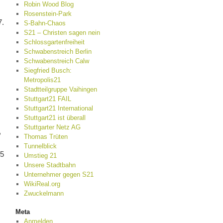
Robin Wood Blog
Rosenstein-Park
7.
S-Bahn-Chaos
S21 – Christen sagen nein
Schlossgartenfreiheit
Schwabenstreich Berlin
Schwabenstreich Calw
Siegfried Busch:
Metropolis21
Stadtteilgruppe Vaihingen
Stuttgart21 FAIL
Stuttgart21 International
Stuttgart21 ist überall
Stuttgarter Netz AG
,
Thomas Trüten
Tunnelblick
85
Umstieg 21
Unsere Stadtbahn
Unternehmer gegen S21
WikiReal.org
Zwuckelmann
Meta
Anmelden