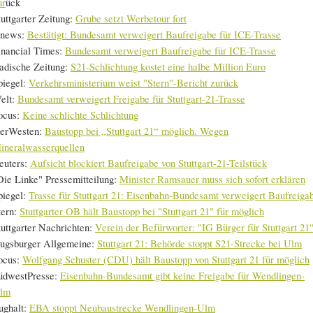
ur
ück
tuttgarter Zeitung:
Grube setzt Werbetour fort
news:
Bestätigt: Bundesamt verweigert Baufreigabe für ICE-Trasse
inancial Times:
Bundesamt verweigert Baufreigabe für ICE-Trasse
adische Zeitung:
S21-Schlichtung kostet eine halbe Million Euro
piegel:
Verkehrsministerium weist "Stern"-Bericht zurück
elt:
Bundesamt verweigert Freigabe für Stuttgart-21-Trasse
ocus:
Keine schlichte Schlichtung
erWesten:
Baustopp bei „Stuttgart 21“ möglich. Wegen
ineralwasserquellen
euters:
Aufsicht blockiert Baufreigabe von Stuttgart-21-Teilstück
Die Linke" Pressemitteilung:
Minister Ramsauer muss sich sofort erklären
piegel:
Trasse für Stuttgart 21: Eisenbahn-Bundesamt verweigert Baufreiga
tern:
Stuttgarter OB hält Baustopp bei "Stuttgart 21" für möglich
tuttgarter Nachrichten:
Verein der Befürworter: "IG Bürger für Stuttgart 21'
ugsburger Allgemeine:
Stuttgart 21: Behörde stoppt S21-Strecke bei Ulm
ocus:
Wolfgang Schuster (CDU) hält Baustopp von Stuttgart 21 für möglich
üdwestPresse:
Eisenbahn-Bundesamt gibt keine Freigabe für Wendlingen-
lm
ughalt:
EBA stoppt Neubaustrecke Wendlingen-Ulm