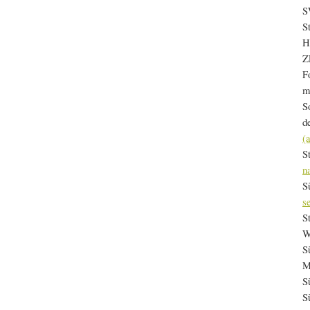
S
S
H
Z
F
m
S
d
(
S
n
S
s
S
W
S
M
S
S