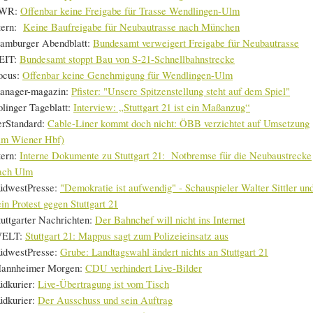
WR:
Offenbar keine Freigabe für Trasse Wendlingen-Ulm
tern:
Keine Baufreigabe für Neubautrasse nach München
amburger Abendblatt:
Bundesamt verweigert Freigabe für Neubautrasse
EIT:
Bundesamt stoppt Bau von S-21-Schnellbahnstrecke
ocus:
Offenbar keine Genehmigung für Wendlingen-Ulm
anager-magazin:
Pfister: "Unsere Spitzenstellung steht auf dem Spiel"
olinger Tageblatt:
Interview: „Stuttgart 21 ist ein Maßanzug“
erStandard:
Cable-Liner kommt doch nicht: ÖBB verzichtet auf Umsetzung
am Wiener Hbf)
tern:
Interne Dokumente zu Stuttgart 21: Notbremse für die Neubaustrecke
ach Ulm
üdwestPresse:
"Demokratie ist aufwendig" - Schauspieler Walter Sittler un
ein Protest gegen Stuttgart 21
tuttgarter Nachrichten:
Der Bahnchef will nicht ins Internet
ELT:
Stuttgart 21: Mappus sagt zum Polizeieinsatz aus
üdwestPresse:
Grube: Landtagswahl ändert nichts an Stuttgart 21
annheimer Morgen:
CDU verhindert Live-Bilder
üdkurier:
Live-Übertragung ist vom Tisch
üdkurier:
Der Ausschuss und sein Auftrag