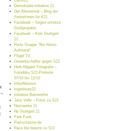
Cams21
Demokratie-Initiative 21
Der Ältestenrat – Blog der
SeniorInnen für K21
Facebook – Gegen unnütze
Großprojekte
Facebook – Kein Stuttgart
21
Flickr Gruppe "Bei Abriss
Aufstand"
Flügel TV
Gewerkschafter gegen S21
Herb Allgaier Fotografie –
Fotodoku S21-Proteste
07/10 bis 12/10
Infooffensive
a
Ingenieure22
 –
Initiative Barrierefrei
Jens Volle – Fotos zu S21
Netzwerke 21
t
No Stuttgart 21
t
Park Funk
Parkschützer.de
Race the breeze zu S21