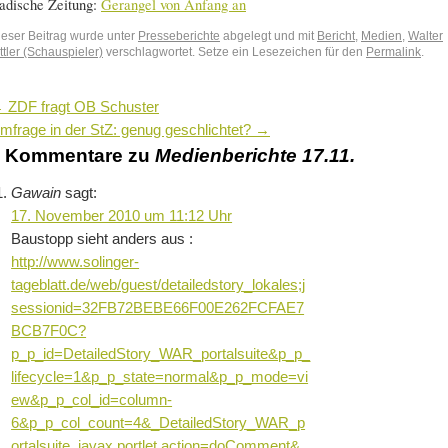
adische Zeitung:
Gerangel von Anfang an
ieser Beitrag wurde unter
Presseberichte
abgelegt und mit
Bericht
,
Medien
,
Walter
ttler (Schauspieler)
verschlagwortet. Setze ein Lesezeichen für den
Permalink
.
←
ZDF fragt OB Schuster
mfrage in der StZ: genug geschlichtet?
→
5 Kommentare zu
Medienberichte 17.11.
Gawain
sagt:
17. November 2010 um 11:12 Uhr
Baustopp sieht anders aus :
http://www.solinger-
tageblatt.de/web/guest/detailedstory_lokales;j
sessionid=32FB72BEBE66F00E262FCFAE7
BCB7F0C?
p_p_id=DetailedStory_WAR_portalsuite&p_p_
lifecycle=1&p_p_state=normal&p_p_mode=vi
ew&p_p_col_id=column-
6&p_p_col_count=4&_DetailedStory_WAR_p
ortalsuite_javax.portlet.action=doComment&_