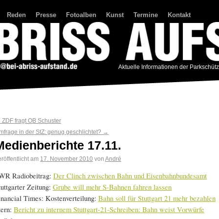
Reden
Presse
Fotoalben
Kunst
Termine
Kontakt
Aktuelle Informationen der Parkschüt
←
ZDF fragt OB Schuster
mfrage in der StZ: genug geschlichtet?
→
Medienberichte 17.11.
röffentlicht am
17. November 2010
von
André
WR Radiobeitrag:
Der Clinch zwischen Bahn und Eisenbahnbundesamt
tuttgarter Zeitung:
Grube will mehr S-Bahnen fahren lassen
inancial Times: Kostenverteilung:
Bahn soll für Stuttgart 21 mehr bezahlen
tern:
Bericht zu internem Stuttgart-21-Schreiben: Bahn weist Vorwürfe