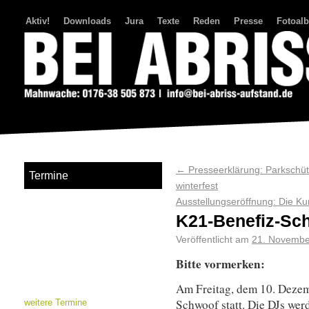
Aktiv!
Downloads
Jura
Texte
Reden
Presse
Fotoal
Bei Abriss Aufstand
←
Presseerklärung: Parkschüt
Termine
winterfest
Ausstellungseröffnung: Die Ku
K21-Benefiz-Sc
Veröffentlicht am
21. Novembe
Bitte vormerken:
Am Freitag, dem 10. Dezem
Schwoof statt. Die DJs wer
weitere Termine