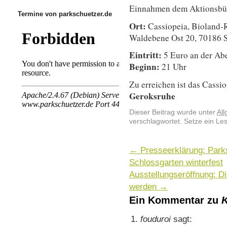
Einnahmen dem Aktionsbü
Termine von parkschuetzer.de
Ort:
Cassiopeia, Bioland-
Waldebene Ost 20, 70186 S
Eintritt:
5 Euro an der Ab
Beginn:
21 Uhr
Zu erreichen ist das Cassi
Geroksruhe
Dieser Beitrag wurde unter
Al
verschlagwortet. Setze ein Le
←
Presseerklärung: Park
Schlossgarten winterfest
Ausstellungseröffnung: Di
werden
→
Ein Kommentar zu
K
fouduroi
sagt: