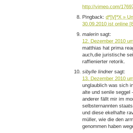
http://vimeo.com/1769
Pingback:
dª]V[ªX » 
30.09.2010 ist online [
malerin
sagt:
12. Dezember 2010 um
matthias hat prima reag
auch,die juristische se
raffienierter retorik.
sibylle lindner
sagt:
13. Dezember 2010 um
unglaublich was sich i
alte und senile seggel
anderer fällt mir im m
selbsternannten staats
und diese ekelhafte ra
müller, wie die den ar
genommen haben wegen