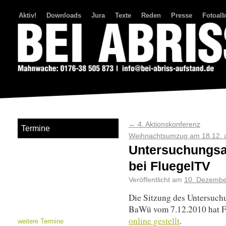
Aktiv!
Downloads
Jura
Texte
Reden
Presse
Fotoal
Bei Abriss Aufstand
←
4. Aktionskonferenz
Termine
Weihnachtsumzug am 18.12. 
Untersuchungsa
bei FluegelTV
Veröffentlicht am
10. Dezembe
Die Sitzung des Untersuch
BaWü vom 7.12.2010 hat 
online gestellt
.
weitere Termine