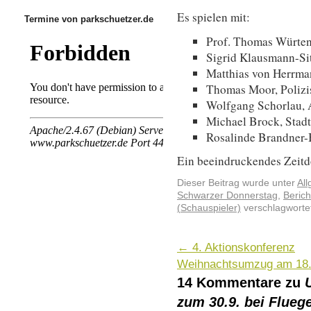
Es spielen mit:
Termine von parkschuetzer.de
Prof. Thomas Würten
Sigrid Klausmann-Sit
Matthias von Herrman
Thomas Moor, Polizi
Wolfgang Schorlau, 
Michael Brock, Stad
Rosalinde Brandner
Ein beeindruckendes Zeitd
Dieser Beitrag wurde unter
Al
Schwarzer Donnerstag
,
Berich
(Schauspieler)
verschlagwortet
←
4. Aktionskonferenz
Weihnachtsumzug am 18.
14 Kommentare zu
zum 30.9. bei Flueg