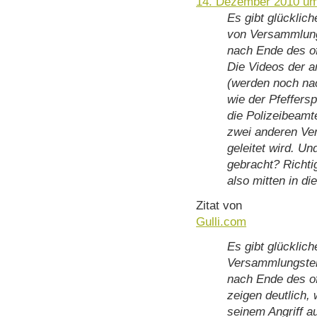
14. Dezember 2010 um
Es gibt glückli
von Versammlung
nach Ende des of
Die Videos der 
(werden noch nach
wie der Pfeffers
die Polizeibeam
zwei anderen V
geleitet wird. Un
gebracht? Richti
also mitten in di
Zitat von
Gulli.com
Es gibt glücklic
Versammlungstei
nach Ende des off
zeigen deutlich, 
seinem Angriff a