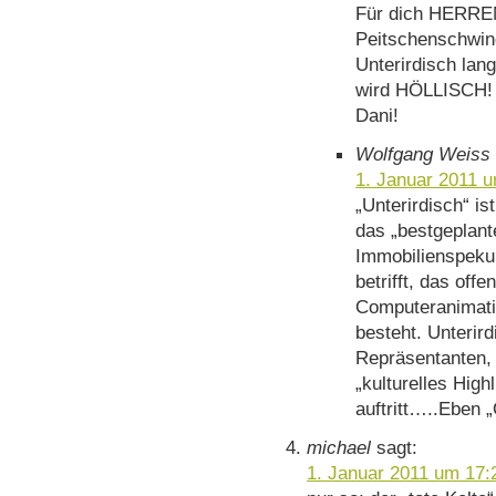
Für dich HERR
Peitschenschwin
Unterirdisch lan
wird HÖLLISCH! 
Dani!
Wolfgang Weiss
1. Januar 2011 
„Unterirdisch“ is
das „bestgeplant
Immobilienspeku
betrifft, das off
Computeranimat
besteht. Unterir
Repräsentanten, g
„kulturelles Hig
auftritt…..Eben
michael
sagt:
1. Januar 2011 um 17: