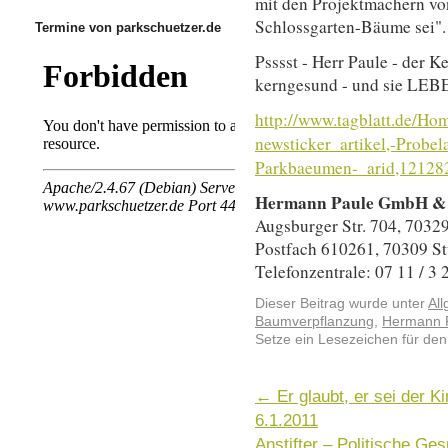
mit den Projektmachern vo
Schlossgarten-Bäume sei".
Termine von parkschuetzer.de
Psssst - Herr Paule - der 
kerngesund - und sie LEB
http://www.tagblatt.de/Ho
newsticker_artikel,-Probel
Parkbaeumen-_arid,12128
Hermann Paule GmbH & 
Augsburger Str. 704, 70329
Postfach 610261, 70309 St
Telefonzentrale: 07 11 / 3 
Dieser Beitrag wurde unter
Al
Baumverpflanzung
,
Hermann 
Setze ein Lesezeichen für de
←
Er glaubt, er sei der 
6.1.2011
Anstifter – Politische Ge