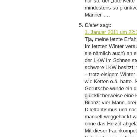
nur so; der „tote Kelte
mindestens so prunkvo
Männer ….
Dieter
sagt:
1. Januar 2011 um 22:
Tja, meine letzte Erfa
Im letzten Winter vers
sie nämlich auch) an ei
der LKW im Schnee ste
schwere LKW besitzt, w
– trotz eisigem Winter
wie Ketten o.ä. hatte.
Gerutsche wurde ein dr
glücklicherweise eine 
Bilanz: vier Mann, dre
Dilettantismus und na
manuell weggehackt wa
ohne das Heizöl abgel
Mit dieser Fachkompet