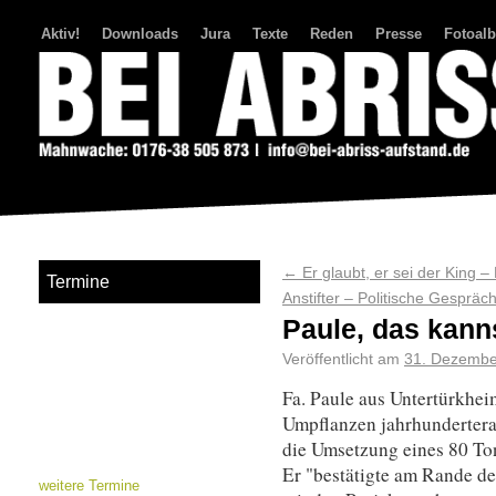
Aktiv!
Downloads
Jura
Texte
Reden
Presse
Fotoal
Bei Abriss Aufstand
←
Er glaubt, er sei der King
Termine
Anstifter – Politische Gesprä
Paule, das kann
Veröffentlicht am
31. Dezembe
Fa. Paule aus Untertürkheim
Umpflanzen jahrhunderteral
die Umsetzung eines 80 To
Er "bestätigte am Rande de
weitere Termine