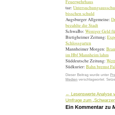
Feuerwehrhaus
taz:
Untersuchungsausschus
bisschen schuld
Augsburger Allgemeine:
De
bezahlte die Stadt
SchwaBo:
Weniger Geld f
Bietigheimer Zeitung:
Expe
Schlossgarten
Mannheimer Morgen:
Bran
im Hbf Mannheim lahm
Süddeutsche Zeitung:
Wett
Südkurier:
Bahn bremst Fah
Dieser Beitrag wurde unter
Pr
Medien
verschlagwortet. Setz
←
Lesenswerte Analyse v
Umfrage zum „Schwarzen
Ein Kommentar zu
M