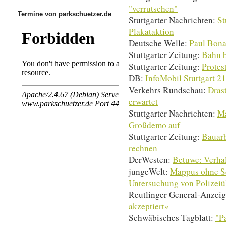
"verrutschen"
Termine von parkschuetzer.de
Stuttgarter Nachrichten:
St
Plakataktion
Deutsche Welle:
Paul Bona
Stuttgarter Zeitung:
Bahn b
Stuttgarter Zeitung:
Protes
DB:
InfoMobil Stuttgart 21
Verkehrs Rundschau:
Dras
erwartet
Stuttgarter Nachrichten:
Ma
Großdemo auf
Stuttgarter Zeitung:
Bauarb
rechnen
DerWesten:
Betuwe: Verha
jungeWelt:
Mappus ohne Sc
Untersuchung von Polizeiü
Reutlinger General-Anzeig
akzeptiert«
Schwäbisches Tagblatt:
"P