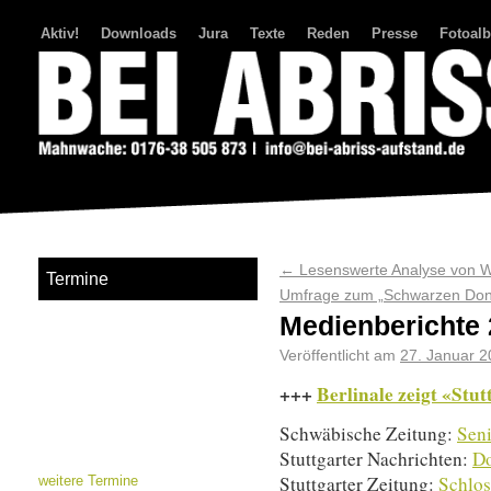
Aktiv!
Downloads
Jura
Texte
Reden
Presse
Fotoal
Bei Abriss Aufstand
←
Lesenswerte Analyse von W
Termine
Umfrage zum „Schwarzen Don
Medienberichte 
Veröffentlicht am
27. Januar 2
+++
Berlinale zeigt «Stu
Schwäbische Zeitung:
Seni
Stuttgarter Nachrichten:
Do
Stuttgarter Zeitung:
Schlos
weitere Termine