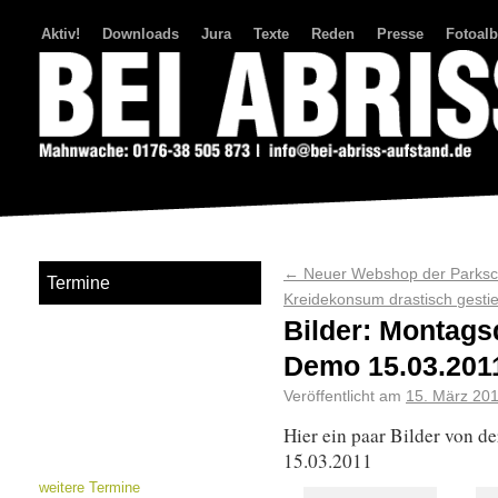
Aktiv!
Downloads
Jura
Texte
Reden
Presse
Fotoal
Bei Abriss Aufstand
←
Neuer Webshop der Parksc
Termine
Kreidekonsum drastisch gesti
Bilder: Montag
Demo 15.03.201
Veröffentlicht am
15. März 20
Hier ein paar Bilder von
15.03.2011
weitere Termine