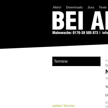
Aktiv!
Downloads
Jura
Texte
Bei Abriss Aufstand
Termine
B
Ve
W
D
D
weitere Termine
v