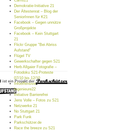
Cams21
Demokratie-Initiative 21
Der Ältestenrat – Blog der
SeniorInnen für K21
Facebook – Gegen unnütze
Großprojekte
Facebook – Kein Stuttgart
21
Flickr Gruppe "Bei Abriss
Aufstand"
Flügel TV
Gewerkschafter gegen S21
Herb Allgaier Fotografie –
Fotodoku S21-Proteste
07/10 bis 12/10
d
ist ein Projekt der
Infooffensive
Ingenieure22
Initiative Barrierefrei
Jens Volle – Fotos zu S21
Netzwerke 21
No Stuttgart 21
Park Funk
Parkschützer.de
Race the breeze zu S21