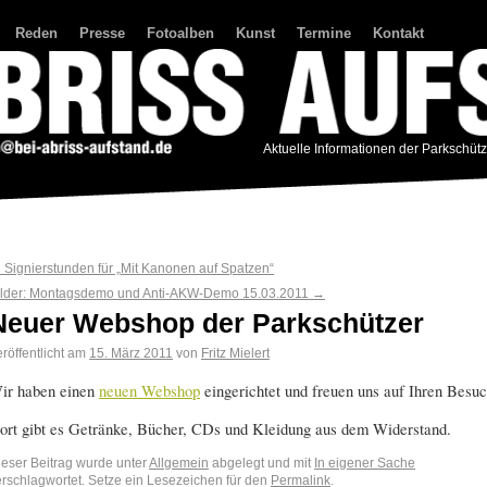
Reden
Presse
Fotoalben
Kunst
Termine
Kontakt
Aktuelle Informationen der Parkschüt
←
Signierstunden für „Mit Kanonen auf Spatzen“
ilder: Montagsdemo und Anti-AKW-Demo 15.03.2011
→
Neuer Webshop der Parkschützer
röffentlicht am
15. März 2011
von
Fritz Mielert
ir haben einen
neuen Webshop
eingerichtet und freuen uns auf Ihren Besuc
ort gibt es Getränke, Bücher, CDs und Kleidung aus dem Widerstand.
ieser Beitrag wurde unter
Allgemein
abgelegt und mit
In eigener Sache
erschlagwortet. Setze ein Lesezeichen für den
Permalink
.