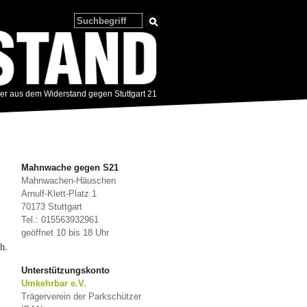
zer aus dem Widerstand gegen Stuttgart 21
Mahnwache gegen S21
Mahnwachen-Häuschen
Arnulf-Klett-Platz 1
70173 Stuttgart
Tel.: 015563932961
geöffnet 10 bis 18 Uhr
h.
Unterstützungskonto
Umkehrbar e.V.
Trägerverein der Parkschützer