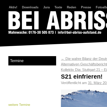
Aktiv!
Downloads
Jura
Texte
Reden
Presse
Fotoal
Bei Abriss Aufstand
←
Die wahre Bilanz der Deuts
Termine
Alternativen Geschäftsberich
Kollektiv Dia: Stuttgart 21 
S21 einfrieren!
Veröffentlicht am
31. März 20
weitere Termine