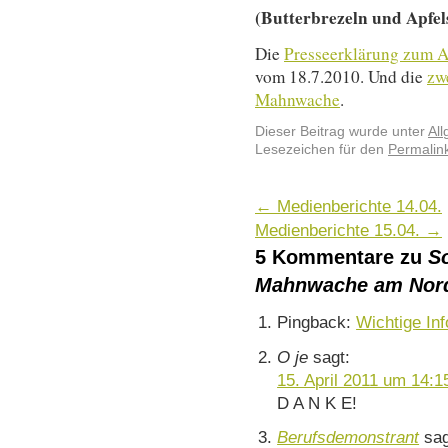
(Butterbrezeln und Apfels
Die
Presseerklärung zum 
vom 18.7.2010. Und die
zw
Mahnwache
.
Dieser Beitrag wurde unter
Al
Lesezeichen für den
Permalin
←
Medienberichte 14.04.
Medienberichte 15.04.
→
5 Kommentare zu
S
Mahnwache am Nor
Pingback:
Wichtige Inf
O je
sagt:
15. April 2011 um 14:1
D A N K E!
Berufsdemonstrant
sag