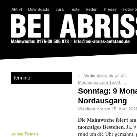
Aktiv!
Downloads
Jura
Texte
Reden
Presse
Fotoal
Bei Abriss Aufstand
←
Medienberichte 14.04.
Termine
Medienberichte 15.04.
→
Sonntag: 9 Mon
Nordausgang
Veröffentlicht am
15. April 201
Die Mahnwache feiert am 
monatiges Bestehen.
Ja, 
rund um die Uhr gemahnt, g
weitere Termine