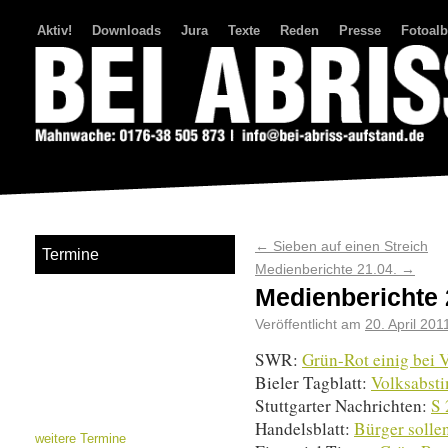
Aktiv!
Downloads
Jura
Texte
Reden
Presse
Fotoal
Bei Abriss Aufstand
←
Sieben auf einen Streich
Termine
Medienberichte 21.04.
→
Medienberichte 
Veröffentlicht am
20. April 201
SWR:
Grün-Rot einig bei V
Bieler Tagblatt:
Volksabsti
Stuttgarter Nachrichten:
S 
Handelsblatt:
Bürger sollen
weitere Termine