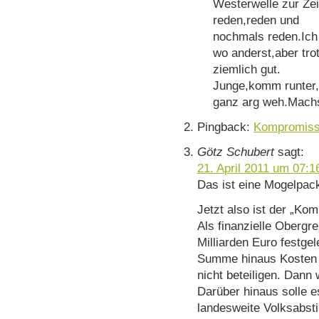
Westerwelle zur Zei
reden,reden und
nochmals reden.Ich
wo anderst,aber tr
ziemlich gut.
Junge,komm runter, 
ganz arg weh.Machs
Pingback:
Kompromiss 
Götz Schubert
sagt:
21. April 2011 um 07:1
Das ist eine Mogelpac
Jetzt also ist der „K
Als finanzielle Obergre
Milliarden Euro festgel
Summe hinaus Kosten 
nicht beteiligen. Dann w
Darüber hinaus solle e
landesweite Volksabst