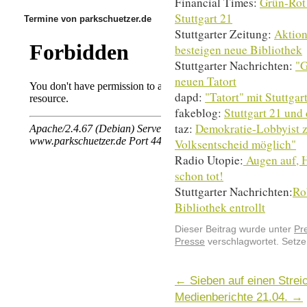
Financial Times:
Grün-Rot 
Stuttgart 21
Termine von parkschuetzer.de
Stuttgarter Zeitung:
Aktion
besteigen neue Bibliothek
Stuttgarter Nachrichten:
"G
neuen Tatort
dapd:
"Tatort" mit Stuttgar
fakeblog:
Stuttgart 21 und
taz:
Demokratie-Lobbyist zu
Volksentscheid möglich"
Radio Utopie:
Augen auf, H
schon tot!
Stuttgarter Nachrichten:
Ro
Bibliothek entrollt
Dieser Beitrag wurde unter
Pr
Presse
verschlagwortet. Setze
←
Sieben auf einen Strei
Medienberichte 21.04.
→