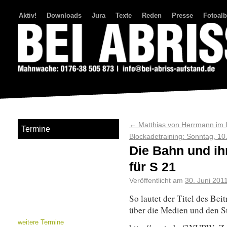
Aktiv!
Downloads
Jura
Texte
Reden
Presse
Fotoal
Bei Abriss Aufstand
←
Matthias von Herrmann im I
Termine
Blockadetraining: Sonntag, 1
Die Bahn und i
für S 21
Veröffentlicht am
30. Juni 201
So lautet der Titel des B
über die Medien und den St
weitere Termine