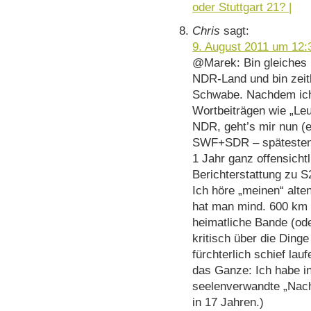
oder Stuttgart 21? |
Chris
sagt:
9. August 2011 um 12:
@Marek: Bin gleiches
NDR-Land und bin zeitl
Schwabe. Nachdem ich
Wortbeiträgen wie „Leu
NDR, geht’s mir nun (e
SWF+SDR – spätestens
1 Jahr ganz offensicht
Berichterstattung zu S
Ich höre „meinen“ alte
hat man mind. 600 km 
heimatliche Bande (od
kritisch über die Dinge
fürchterlich schief lau
das Ganze: Ich habe in
seelenverwandte „Nach
in 17 Jahren.)