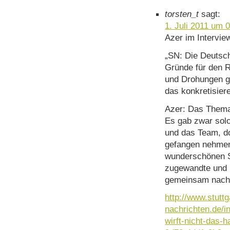
torsten_t
sagt:
1. Juli 2011 um 
Azer im Intervie
„SN: Die Deutsch
Gründe für den 
und Drohungen g
das konkretisier
Azer: Das Thema
Es gab zwar sol
und das Team, do
gefangen nehmen 
wunderschönen St
zugewandte und 
gemeinsam nach v
http://www.stuttg
nachrichten.de/in
wirft-nicht-das-