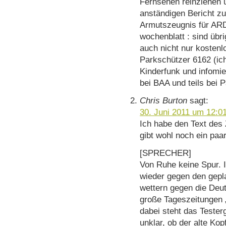
Fernsehen reinziehen
anständigen Bericht z
Armutszeugnis für ARD
wochenblatt : sind übr
auch nicht nur kosten
Parkschützer 6162 (ic
Kinderfunk und infomie
bei BAA und teils bei 
Chris Burton
sagt:
30. Juni 2011 um 12:0
Ich habe den Text des
gibt wohl noch ein paar
[SPRECHER]
Von Ruhe keine Spur. I
wieder gegen den gep
wettern gegen die Deu
große Tageszeitungen „
dabei steht das Tester
unklar, ob der alte Ko