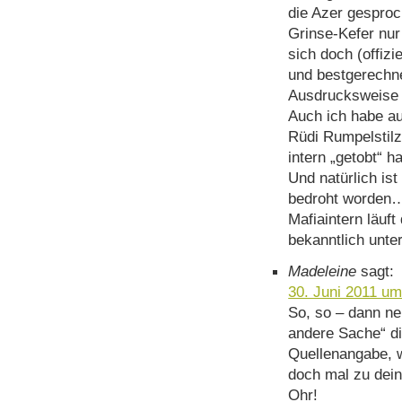
die Azer gespro
Grinse-Kefer nu
sich doch (offiz
und bestgerechne
Ausdrucksweise 
Auch ich habe au
Rüdi Rumpelstilz
intern „getobt“ 
Und natürlich is
bedroht worden…
Mafiaintern läuft
bekanntlich unte
Madeleine
sagt:
30. Juni 2011 um
So, so – dann ne
andere Sache“ di
Quellenangabe, 
doch mal zu dei
Ohr!