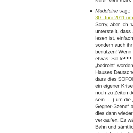
Kefer sehr stark 
Madeleine
sagt:
30. Juni 2011 um
Sorry, aber ich h
unterstellt, dass
lesen ist, einfa
sondern auch ih
benutzen! Wenn da
etwas: Sollte!!!!
„bedroht“ worden
Hauses Deutsche
dass dies SOFOR
ein eigener Kris
noch zu Zeiten d
sein ….) um die 
Gegner-Szene“ a
dies dann wiede
verkaufen. Es wä
Bahn und sämtli