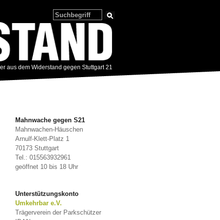
zer aus dem Widerstand gegen Stuttgart 21
Mahnwache gegen S21
Mahnwachen-Häuschen
Arnulf-Klett-Platz 1
70173 Stuttgart
Tel.: 015563932961
geöffnet 10 bis 18 Uhr
Unterstützungskonto
Umkehrbar e.V.
Trägerverein der Parkschützer