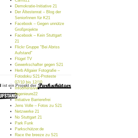
Cams21
Demokratie-Initiative 21
Der Ältestenrat – Blog der
SeniorInnen für K21
Facebook – Gegen unnütze
Großprojekte
Facebook – Kein Stuttgart
21
Flickr Gruppe "Bei Abriss
Aufstand"
Flügel TV
Gewerkschafter gegen S21
Herb Allgaier Fotografie –
Fotodoku S21-Proteste
07/10 bis 12/10
d
ist ein Projekt der
Infooffensive
Ingenieure22
Initiative Barrierefrei
Jens Volle – Fotos zu S21
Netzwerke 21
No Stuttgart 21
Park Funk
Parkschützer.de
Race the breeze zu S21