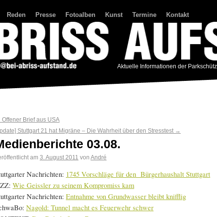
Reden
Presse
Fotoalben
Kunst
Termine
Kontakt
Aktuelle Informationen der Parkschüt
←
Offener Brief aus USA
pdate] Stuttgart 21 hat Migräne – Die Wahrheit über den Stresstest
→
Medienberichte 03.08.
röffentlicht am
3. August 2011
von
André
tuttgarter Nachrichten:
1745 Vorschläge für den Bürgerhaushalt Stuttgart
ZZ:
Wie Geissler zu seinem Kompromiss kam
tuttgarter Nachrichten:
Entnahme von Grundwasser bleibt knifflig
chwaBo:
Nagold: Tunnel macht es Feuerwehr schwer