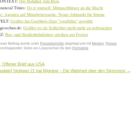
ONTEXT:
Der Bahnhof vom Berg
inancial Times:
Do it yourself: Mitmachbürger an die Macht
az:
Agenten auf Mitarbeitersuche: Neuer Jobmarkt für Spione
ELT:
Geißler hat Goebbels-Zitat "sorgfältig" gewählt
agesschau.de:
Geißler ist als Schlichter nicht mehr zu gebrauchen
tZ:
Bus- und Straßenbahnfahrer streiken am Freitag
ieser Beitrag wurde unter
Presseberichte
abgelegt und mit
Medien
,
Presse
erschlagwortet. Setze ein Lesezeichen für den
Permalink
.
←
Offener Brief aus USA
update] Stuttgart 21 hat Migräne – Die Wahrheit über den Stresstest