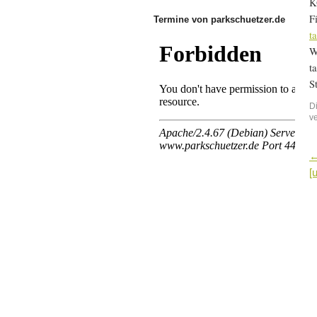
K
F
Termine von parkschuetzer.de
t
W
t
S
D
v
[