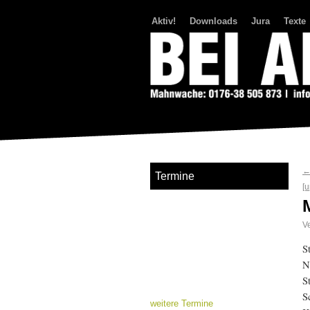
Aktiv!
Downloads
Jura
Texte
Bei Abriss Aufstand
Termine
[u
Ve
S
N
S
S
weitere Termine