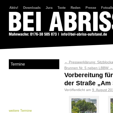
Aktiv!
Downloads
Jura
Texte
Reden
Presse
Fotoal
Bei Abriss Aufstand
←
Presseerklärung: Sitzblock
Termine
Brunnen Nr. 5 neben LBBW
→
Vorbereitung fü
der Straße „Am
Veröffentlicht am
9. August 20
weitere Termine