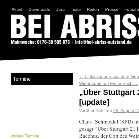
Aktiv!
Downloads
Jura
Texte
Reden
Presse
Fotoal
Bei Abriss Aufstand
←
Einlassungen aus dem Geri
Termine
Widerstand auf Mongolisch
→
„Über Stuttgart 
[update]
Veröffentlicht am
28. August 2
Claus Schmiedel (SPD) h
gesagt "Über Stuttgart 21 l
Bacchus, der Gott des Wein
weitere Termine