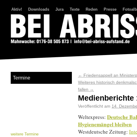
Aktiv!
Downloads
Jura
Texte
Reden
Presse
Fotoal
Bei Abriss Aufstand
←
Friedensappell an Minister
Termine
Weiteres historisch denkmals
fallen
→
Medienberichte 
Veröffentlicht am
14. Dezembe
Deutsche Ba
Weltexpress:
Hygienemängel bleiben
Westdeutsche Zeitung:
Int
weitere Termine