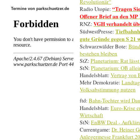
Revolutionär“
“Tragen Sie
Radio Utopie:
Termine von parkschuetzer.de
Offener Brief an den M
VGH verhandelt üb
RNZ:
Tiefbahnh
SüdwestPresse:
gute Gründe gegen S 21 w
Schwarzwälder Bote:
Bünd
bestehen bleiben
StZ:
Planetarium: Rat lässt
StN:
Planetarium: OB allei
Handelsblatt:
Vertrag von 
Mehr Demokratie:
Landtag
Volksabstimmung nutzen
ftd:
Bahn-Tochter wird Dau
Handelsblatt:
Euro-Krise e
Wirtschaft
StN:
EnBW Deal - Aufkläru
Currentgame:
Dr. Heiner G
Anlegermesse Frankfurt 2