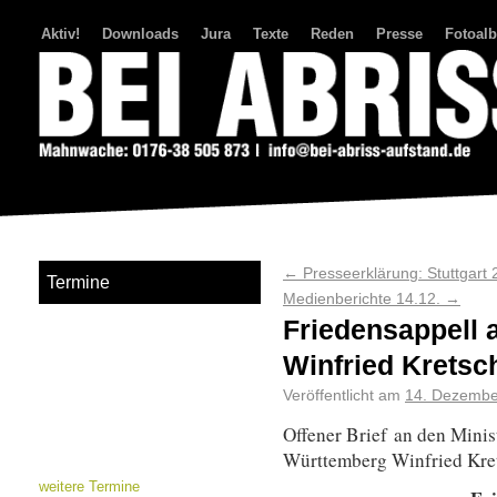
Aktiv!
Downloads
Jura
Texte
Reden
Presse
Fotoal
Bei Abriss Aufstand
←
Presseerklärung: Stuttgart 
Termine
Medienberichte 14.12.
→
Friedensappell 
Winfried Krets
Veröffentlicht am
14. Dezembe
Offener Brief an den Mini
Württemberg Winfried Kr
weitere Termine