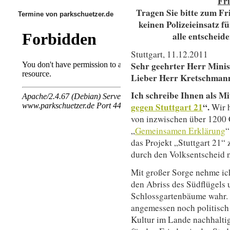
Fri
Tragen Sie bitte zum F
Termine von parkschuetzer.de
keinen Polizeieinsatz f
alle entscheid
Stuttgart, 11.12.2011
Sehr geehrter Herr Minis
Lieber Herr Kretschman
Ich schreibe Ihnen als Mit
gegen Stuttgart 21
“.
Wir h
von inzwischen über 1200 
„
Gemeinsamen Erklärung
“
das Projekt „Stuttgart 21“
durch den Volksentscheid n
Mit großer Sorge nehme ich
den Abriss des Südflügels 
Schlossgartenbäume wahr. D
angemessen noch politisch 
Kultur im Lande nachhalti