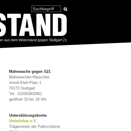
zer aus dem Widerstand gegen Stuttgart 21
Mahnwache gegen S21
Mahnwachen-Häuschen
Arnulf-Klett-Platz 1
70173 Stuttgart
Tel.: 015563932961
geöffnet 10 bis 18 Uhr
Unterstützungskonto
Umkehrbar e.V.
Trägerverein der Parkschützer