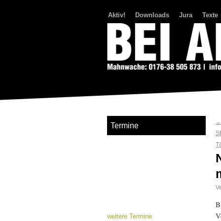
Aktiv!
Downloads
Jura
Texte
Bei Abriss Aufstand
Termine
St
T
Ve
B
V
weitere Termine