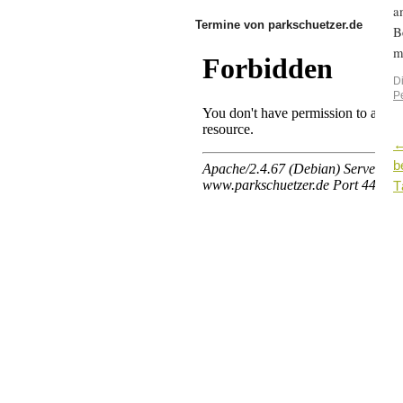
a
Termine von parkschuetzer.de
B
m
D
P
b
T