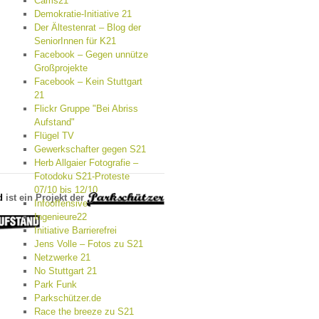
Cams21
Demokratie-Initiative 21
Der Ältestenrat – Blog der
SeniorInnen für K21
Facebook – Gegen unnütze
Großprojekte
Facebook – Kein Stuttgart
21
Flickr Gruppe "Bei Abriss
Aufstand"
Flügel TV
Gewerkschafter gegen S21
Herb Allgaier Fotografie –
Fotodoku S21-Proteste
07/10 bis 12/10
d
ist ein Projekt der
Infooffensive
Ingenieure22
Initiative Barrierefrei
Jens Volle – Fotos zu S21
Netzwerke 21
No Stuttgart 21
Park Funk
Parkschützer.de
Race the breeze zu S21