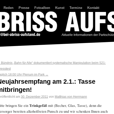
Reden
Presse
Fotoalben
Kunst
Termine
Kontakt
Aktuelle Informationen der Parkschüt
←
Bündnis „Bahn für Alle“ dokumentiert systematische Manipulation beim S21-
resstest
äglich 18:00 Uhr Plenum im Park
→
Neujahrsempfang am 2.1.: Tasse
mitbringen!
röffentlicht am
30. Dezember 2011
von
Matthias von Herrmann
itte bringen Sie ein
Trinkgefäß
mit (Becher, Glas, Tasse), denn die
ersorger bereiten alkoholfreien Punsch zu und wir schenken Ihnen auch