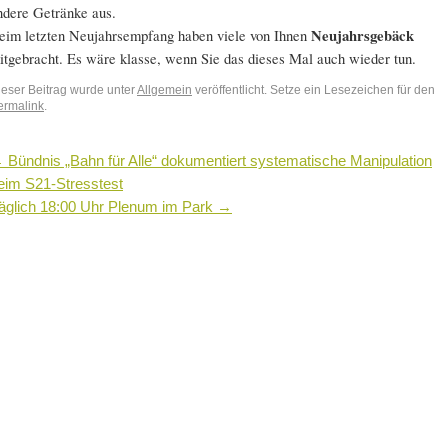
ndere Getränke aus.
eim letzten Neujahrsempfang haben viele von Ihnen
Neujahrsgebäck
itgebracht. Es wäre klasse, wenn Sie das dieses Mal auch wieder tun.
ieser Beitrag wurde unter
Allgemein
veröffentlicht. Setze ein Lesezeichen für den
ermalink
.
←
Bündnis „Bahn für Alle“ dokumentiert systematische Manipulation
eim S21-Stresstest
äglich 18:00 Uhr Plenum im Park
→