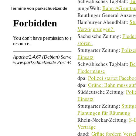
Schwäbisches Tagblatt:
Tü
jungeWelt:
Bahn AG enttäu
Termine von parkschuetzer.de
Reutlinger General Anzeig
Hamburger Abendblatt:
St
Verzögerungen?
Sächsische Zeitung:
Flede
stören
Stuttgarter Zeitung:
Polize
Einsatz
Schwäbisches Tagblatt:
Be
Fledermäuse
dpa:
Polizei startet Faceb
dpa:
Grüne: Bahn muss auf 
Süddeutsche Zeitung:
Poli
Einsatz
Stuttgarter Zeitung:
Stuttg
Planungen für Räumung
Rhein-Neckar-Zeitung:
S-B
Verträge
dapd:
Grüne fordern Versc