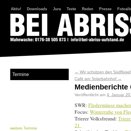
Aktiv!
Downloads
Jura
Texte
Reden
Presse
Fotoal
Bei Abriss Aufstand
←
Wir schützen den Südflügel
Termine
Café am Solarbahnhof
→
Medienberichte 
Veröffentlicht am
4. Januar 20
SWR:
Fledermäuse machen
Focus:
Winterruhe von Fle
Trierer Volksfreund:
Triere
21
weitere Termine