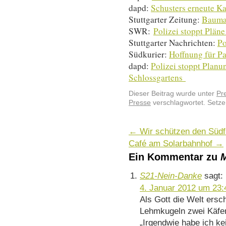
dapd:
Schusters erneute K
Stuttgarter Zeitung:
Baumar
SWR:
Polizei stoppt Plän
Stuttgarter Nachrichten:
Po
Südkurier:
Hoffnung für P
dapd:
Polizei stoppt Planu
Schlossgartens
Dieser Beitrag wurde unter
Pr
Presse
verschlagwortet. Setze
←
Wir schützen den Südfl
Café am Solarbahnhof
→
Ein Kommentar zu
M
S21-Nein-Danke
sagt:
4. Januar 2012 um 23:
Als Gott die Welt ersc
Lehmkugeln zwei Käfer.
„Irgendwie habe ich ke