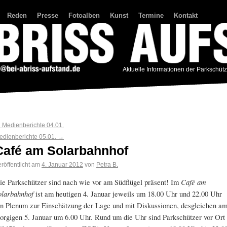
Reden
Presse
Fotoalben
Kunst
Termine
Kontakt
Aktuelle Informationen der Parkschüt
←
Medienberichte 04.01.
edienberichte 05.01.
→
Café am Solarbahnhof
röffentlicht am
4. Januar 2012
von
Petra B.
ie Parkschützer sind nach wie vor am Südflügel präsent! Im
Café am
olarbahnhof
ist am heutigen 4. Januar jeweils um 18.00 Uhr und 22.00 Uhr
in Plenum zur Einschätzung der Lage und mit Diskussionen, desgleichen a
orgigen 5. Januar um 6.00 Uhr. Rund um die Uhr sind Parkschützer vor Ort