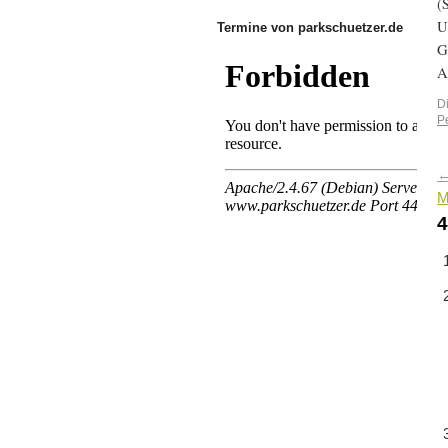
(
U
Termine von parkschuetzer.de
G
A
D
P
M