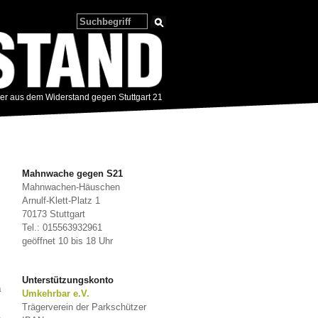
zer aus dem Widerstand gegen Stuttgart 21
Mahnwache gegen S21
Mahnwachen-Häuschen
Arnulf-Klett-Platz 1
70173 Stuttgart
Tel.: 015563932961
geöffnet 10 bis 18 Uhr
Unterstützungskonto
m
Umkehrbar e.V.
Trägerverein der Parkschützer