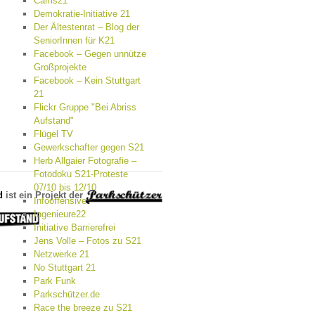
Cams21
Demokratie-Initiative 21
Der Ältestenrat – Blog der
SeniorInnen für K21
Facebook – Gegen unnütze
Großprojekte
Facebook – Kein Stuttgart
21
Flickr Gruppe "Bei Abriss
Aufstand"
Flügel TV
Gewerkschafter gegen S21
Herb Allgaier Fotografie –
Fotodoku S21-Proteste
07/10 bis 12/10
d
ist ein Projekt der
Infooffensive
Ingenieure22
Initiative Barrierefrei
Jens Volle – Fotos zu S21
Netzwerke 21
No Stuttgart 21
Park Funk
Parkschützer.de
Race the breeze zu S21