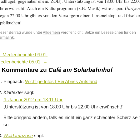
Südflügel, gegenüber ehem. ZOB). Unterstützung ist von 18.00 Uhr bis 22.0
hr erwünscht! Auch ein Kulturprogramm (z.B. Musik) wäre super.
Übrigen
egen 22.00 Uhr gibt es von den Versorgern einen Linseneintopf und frische
pfelkuchen!
ieser Beitrag wurde unter
Allgemein
veröffentlicht. Setze ein Lesezeichen für den
ermalink
.
←
Medienberichte 04.01.
edienberichte 05.01.
→
4 Kommentare zu
Café am Solarbahnhof
Pingback:
Wichtige Infos | Bei Abriss Aufstand
Klartexter
sagt:
4. Januar 2012 um 18:11 Uhr
„Unterstützung ist von 18.00 Uhr bis 22.00 Uhr erwünscht!“
Bitte dringend ändern, falls es nicht ein ganz schlechter Scherz sei
soll.
Waldamazone
sagt: