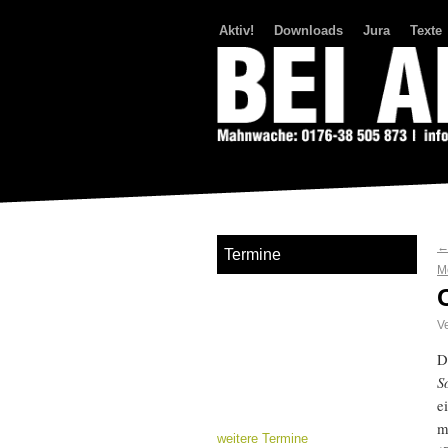
Aktiv!
Downloads
Jura
Texte
Bei Abriss Aufstand
Termine
M
Ve
D
S
e
m
weitere Termine