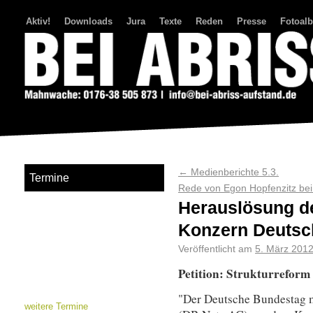
Aktiv!
Downloads
Jura
Texte
Reden
Presse
Fotoal
Bei Abriss Aufstand
←
Medienberichte 5.3.
Termine
Rede von Egon Hopfenzitz be
Herauslösung d
Konzern Deutsc
Veröffentlicht am
5. März 201
Petition: Strukturreform
"Der Deutsche Bundestag 
weitere Termine