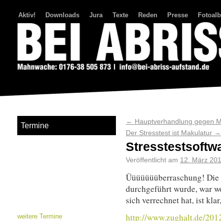
Aktiv!
Downloads
Jura
Texte
Reden
Presse
Fotoal
Bei Abriss Aufstand
←
Hauptverhandlung gegen Ma
Termine
Der Stresstest ist Makulatur
→
Stresstestsoftwa
Veröffentlicht am
12. März 20
Üüüüüüüberraschung! Die S
durchgeführt wurde, war wo
sich verrechnet hat, ist klar
http://www.zughalt.de/2012/
weitere Termine