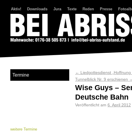
Aktiv!
Downloads
Jura
Texte
Reden
Presse
Fotoal
Bei Abriss Aufstand
←
Liedgottesdienst „Hoffnung f
Termine
Tunnelblick Nr. 9 erschienen
Wise Guys – Senk
Deutsche Bahn
Veröffentlicht am
6. April 2012
weitere Termine