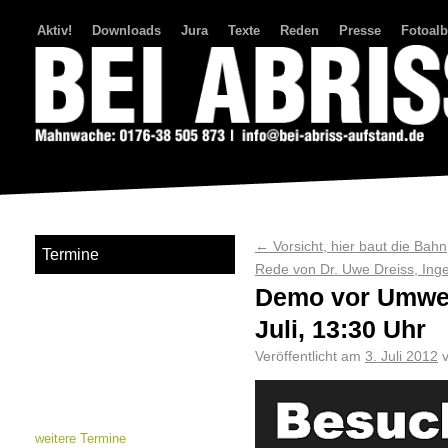
Aktiv!
Downloads
Jura
Texte
Reden
Presse
Fotoal
Bei Abriss Aufstand
←
Vorsicht, hier baut die Bahn
Termine
Rede von Dr. Uwe Dreiss, Ing
Demo vor Umwelt
Juli, 13:30 Uhr
Veröffentlicht am
3. Juli 2012
weitere Termine