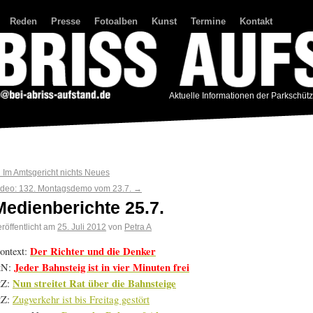
Reden
Presse
Fotoalben
Kunst
Termine
Kontakt
Aktuelle Informationen der Parkschüt
←
Im Amtsgericht nichts Neues
ideo: 132. Montagsdemo vom 23.7.
→
Medienberichte 25.7.
röffentlicht am
25. Juli 2012
von
Petra A
ontext:
Der Richter und die Denker
tN:
Jeder Bahnsteig ist in vier Minuten frei
tZ:
Nun streitet Rat über die Bahnsteige
tZ:
Zugverkehr ist bis Freitag gestört