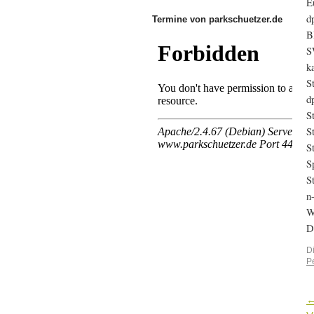
E
d
Termine von parkschuetzer.de
B
S
k
S
d
S
S
S
S
S
n
W
D
D
P