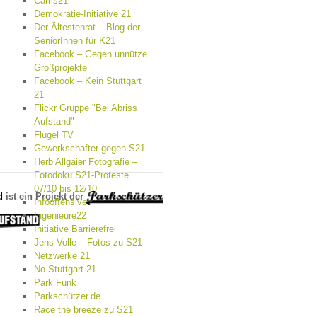
Cams21
Demokratie-Initiative 21
Der Ältestenrat – Blog der
SeniorInnen für K21
Facebook – Gegen unnütze
Großprojekte
Facebook – Kein Stuttgart
21
Flickr Gruppe "Bei Abriss
Aufstand"
Flügel TV
Gewerkschafter gegen S21
Herb Allgaier Fotografie –
Fotodoku S21-Proteste
07/10 bis 12/10
d
ist ein Projekt der
Infooffensive
Ingenieure22
Initiative Barrierefrei
Jens Volle – Fotos zu S21
Netzwerke 21
No Stuttgart 21
Park Funk
Parkschützer.de
Race the breeze zu S21