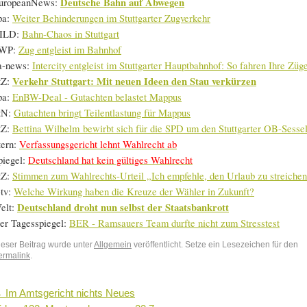
uropeanNews:
Deutsche Bahn auf Abwegen
pa:
Weiter Behinderungen im Stuttgarter Zugverkehr
ILD:
Bahn-Chaos in Stuttgart
WP:
Zug entgleist im Bahnhof
a-news:
Intercity entgleist im Stuttgarter Hauptbahnhof: So fahren Ihre Züg
tZ:
Verkehr Stuttgart: Mit neuen Ideen den Stau verkürzen
pa:
EnBW-Deal - Gutachten belastet Mappus
tN:
Gutachten bringt Teilentlastung für Mappus
tZ:
Bettina Wilhelm bewirbt sich für die SPD um den Stuttgarter OB-Sesse
tern:
Verfassungsgericht lehnt Wahlrecht ab
piegel:
Deutschland hat kein gültiges Wahlrecht
tZ:
Stimmen zum Wahlrechts-Urteil „Ich empfehle, den Urlaub zu streiche
-tv:
Welche Wirkung haben die Kreuze der Wähler in Zukunft?
elt:
Deutschland droht nun selbst der Staatsbankrott
er Tagesspiegel:
BER - Ramsauers Team durfte nicht zum Stresstest
ieser Beitrag wurde unter
Allgemein
veröffentlicht. Setze ein Lesezeichen für den
ermalink
.
←
Im Amtsgericht nichts Neues