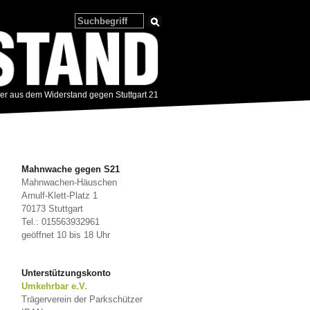
zer aus dem Widerstand gegen Stuttgart 21
Mahnwache gegen S21
Mahnwachen-Häuschen
Arnulf-Klett-Platz 1
70173 Stuttgart
Tel.: 015563932961
geöffnet 10 bis 18 Uhr
Unterstützungskonto
Umkehrbar e.V.
Trägerverein der Parkschützer