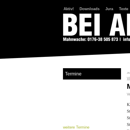
Aktiv!
Downloads
Jura
Texte
Bei Abriss Aufstand
Termine
V
Ve
K
S
S
S
weitere Termine