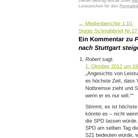
Dieser Beitrag wurde unter
Al
Lesezeichen für den
Permalin
←
Medienberichte 1.10.
Siggis Schmähbrief Nr.2
Ein Kommentar zu
P
nach Stuttgart stei
Robert
sagt:
1. Oktober 2012 um 19
Angesichts von Leist
es höchste Zeit, dass
Notbremse zieht und St
wenn er es nur will.“
Stimmt, es ist höchst
könnte es – nicht wenn
die SPD lassen würde.
SPD am selben Tag die
S21 bedeuten würde, w