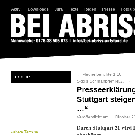
Aktiv!
Downloads
Jura
Texte
Reden
Presse
Fotoal
Bei Abriss Aufstand
←
Medienberichte 1.10.
Termine
Siggis Schmähbrief Nr.27
→
Presseerklärun
Stuttgart steige
…“
Veröffentlicht am
1. Oktober 2
Durch Stuttgart 21 wird 
weitere Termine
abgehängt