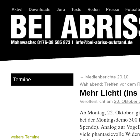
Aktiv!
Downloads
Jura
Texte
Reden
Presse
Fotoal
Bei Abriss Aufstand
←
Medienberichte 20.10.
Termine
Wahlabend: Treffen vor dem 
Mehr Licht! (in
Veröffentlicht am
20. Oktober
Ab Montag, 22. Oktober, gi
bei der Montagsdemo 300 B
Spende). Analog zur Vogel
viele phantasievolle Widers
weitere Termine