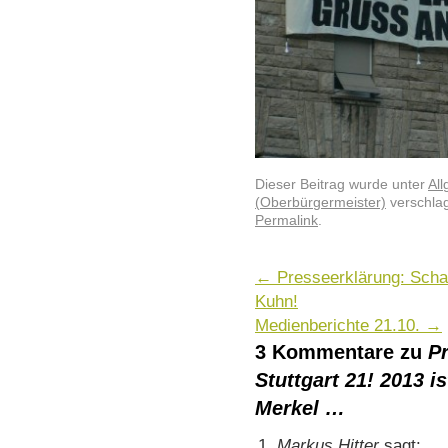
Dieser Beitrag wurde unter
Al
(Oberbürgermeister)
verschlag
Permalink
.
←
Presseerklärung: Scha
Kuhn!
Medienberichte 21.10.
→
3 Kommentare zu
P
Stuttgart 21! 2013 
Merkel …
Markus Hitter
sagt: