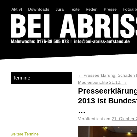
Aktiv!
Downloads
Jura
Texte
Reden
Presse
Fotoal
Bei Abriss Aufstand
←
Presseerklärung: Schaden f
Termine
Medienberichte 21.10.
→
Presseerklärung:
2013 ist Bundes
…
Veröffentlicht am
21. Oktober
weitere Termine