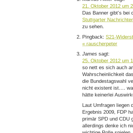
21. Oktober 2012 um 2
Das Banner gibt’s bei 
Stuttgarter Nachrichte
zu sehen.
Pingback:
S21-Widerst
« rauscherpeter
James
sagt:
25. Oktober 2012 um 1
so nett es sich auch a
Wahrscheinlichkeit das
die Bundestagswahl verl
nicht existent ist…. 
hätte keinerlei Auswir
Laut Umfragen liegen d
Ergebnis 2009, FDP hat
primär SPD und CDU g
allerdings denke ich n
wichtige Rolle spielen.