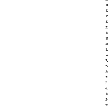
1
1
1
2
2
1
1
a
1.
W
7
2
S
3
R
6.
14
2
w