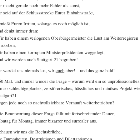
hr macht gerade noch mehr Fehler als sonst,
hr seid auf der Schlussstrecke Eurer Einbahnstraße,
enießt Euren Irrtum, solange es noch möglich ist,
nd denkt immer dran:
ir haben einem verlogenen Oberbürgermeister die Lust am Weiterregieren
erdorben,
ir haben einen korrupten Ministerpräsidenten weggefegt,
nd wir werden auch Stuttgart 21 begraben!
hr werdet uns niemals los, wir
euch
aber! – und das ganz bald!
50 Mal. und immer wieder die Frage – warum wird ein so unprofessionelles
in so schlechtgeplantes, zerstörerisches, hässliches und ruinöses Projekt wi
tuttgart21 –
egen jede noch so nachvollziehbare Vernunft weiterbetrieben?
ie Beantwortung dieser Frage fällt mit fortschreitender Dauer,
ontag für Montag, immer bizarrer und surrealer aus.
chauen wir uns die Rechtsbrüche,
ie Dummheiten, Destruktionen und Dilettantismen,