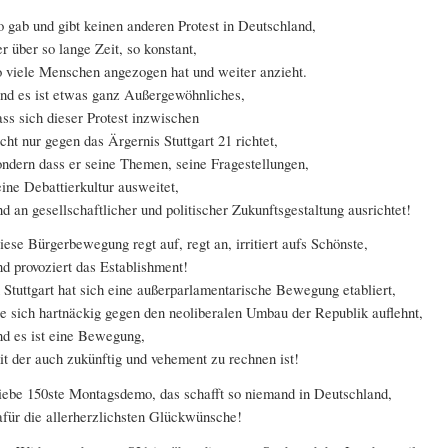
o gab und gibt keinen anderen Protest in Deutschland,
er über so lange Zeit, so konstant,
o viele Menschen angezogen hat und weiter anzieht.
nd es ist etwas ganz Außergewöhnliches,
ass sich dieser Protest inzwischen
icht nur gegen das Ärgernis Stuttgart 21 richtet,
ondern dass er seine Themen, seine Fragestellungen,
eine Debattierkultur ausweitet,
nd an gesellschaftlicher und politischer Zukunftsgestaltung ausrichtet!
iese Bürgerbewegung regt auf, regt an, irritiert aufs Schönste,
nd provoziert das Establishment!
n Stuttgart hat sich eine außerparlamentarische Bewegung etabliert,
ie sich hartnäckig gegen den neoliberalen Umbau der Republik auflehnt,
nd es ist eine Bewegung,
it der auch zukünftig und vehement zu rechnen ist!
iebe 150ste Montagsdemo, das schafft so niemand in Deutschland,
afür die allerherzlichsten Glückwünsche!