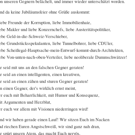
on unseren Gegnern belächelt, und immer wieder unterschätzt worden.
nd da keine Jubiläumsfeier ohne Grüße auskommt:
iebe Freunde der Korruption, liebe Immobilienhaie,
iebe Makler und liebe Konzernchefs, liebe Austeritätspolitiker,
iebe Geld-in-die-Schweiz-Verschieber,
iebe Grundstücksspekulanten, liebe Tunnelbohrer, liebe CDUler,
iebe Scheißegal-Hauptsache-mein-Entwurf-kommt-durch-Architekten,
iebe Von-unten-nach-oben-Verteiler, liebe neoliberale Dummschwätzer!
hr seid mit uns an den falschen Gegner geraten!
hr seid an einen intelligenten, einen kreativen,
hr seid an einen zähen und sturen Gegner geraten!
n einen Gegner, der's wirklich ernst meint,
er euch mit Beharrlichkeit, mit Humor und Konsequenz,
it Argumenten und Herzblut,
er euch vor allem mit Visionen niederringen wird!
nd wir haben gerade einen Lauf! Wir sitzen Euch im Nacken
nd riechen Euren Angstschweiß, wir sind ganz nah dran,
hr spürt unsern Atem, das macht Euch nervös,