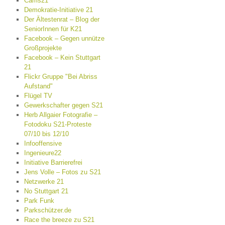
Cams21
Demokratie-Initiative 21
Der Ältestenrat – Blog der
SeniorInnen für K21
Facebook – Gegen unnütze
Großprojekte
Facebook – Kein Stuttgart
21
Flickr Gruppe "Bei Abriss
Aufstand"
Flügel TV
Gewerkschafter gegen S21
Herb Allgaier Fotografie –
Fotodoku S21-Proteste
07/10 bis 12/10
Infooffensive
Ingenieure22
Initiative Barrierefrei
Jens Volle – Fotos zu S21
Netzwerke 21
No Stuttgart 21
Park Funk
Parkschützer.de
Race the breeze zu S21