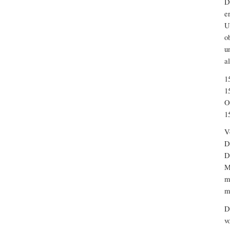
D
e
U
o
u
a
1
1
O
1
V
D
D
M
m
m
D
v