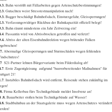
0.3.
Bahn verstößt mit Fällarbeiten gegen Artenschutzbestimmungen!
2.3.
Gutachten weist Stresstestmanipulation nach!
9.3.
Bagger beschädigt Bahnhofsdach, Einsturzgefahr, Gleissperrungen!
2.3.
Verfassungswidriger Rückbau der Bahnkapazität offiziell belegt!
3.3.
Bahn räumt mindestens ein Jahr Zeitverzug ein!
4.4
. Passantin wird von Abrissbrocken getroffen und verletzt!
9.4.
Abriss der alten Eisenbahndirektion wegen brütender Falken
bgebrochen!
7.
Abermalige Gleissperrungen und Sturmschäden wegen fehlenden
indschutzes!
.7
S21-Partner lehnen Bürgervariante beim Filderdialog ab!
4.7
. Erste Zugentgleisung aufgrund "bauvorbereitender Maßnahmen" für
tuttgart 21!
1.7
. Instabiles Bahnhofsdach wird entfernt, Reisende stehen zukünftig im
egen!
8.
Firma Kellerbau fürs Technikgebäude meldet Insolvenz an!
 .8.
Bauarbeiter stoßen beim Technikgebäude auf Wasser!
4.8.
Stadtbahnbau an der Staatsgalerie muss wegen Artenschutzes verändert
erden!