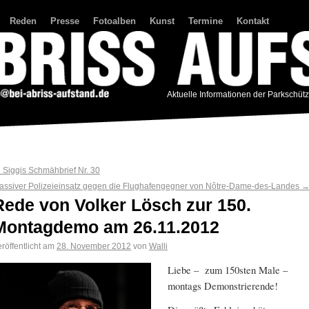
Reden
Presse
Fotoalben
Kunst
Termine
Kontakt
Aktuelle Informationen der Parkschüt
←
Siggis Schmähbrief Nr. 30
assiver Polizeieinsatz gegen die Flughafengegner von Nôtre-Dame-des-Landes
Rede von Volker Lösch zur 150.
Montagdemo am 26.11.2012
röffentlicht am
28. November 2012
von
Walli
Liebe – zum 150sten Male –
montags Demonstrierende!