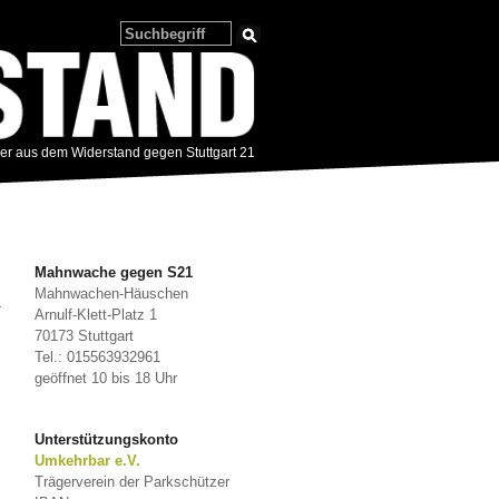
zer aus dem Widerstand gegen Stuttgart 21
Mahnwache gegen S21
Mahnwachen-Häuschen
→
Arnulf-Klett-Platz 1
70173 Stuttgart
Tel.: 015563932961
geöffnet 10 bis 18 Uhr
Unterstützungskonto
Umkehrbar e.V.
Trägerverein der Parkschützer