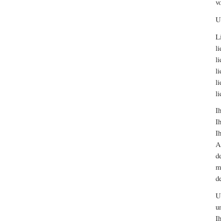
v
U
L
l
l
l
l
l
I
I
I
A
d
m
d
U
u
I