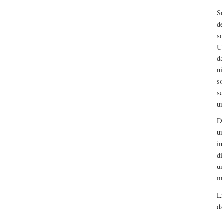
S
d
s
U
d
n
s
s
u
D
u
i
d
u
m
L
d