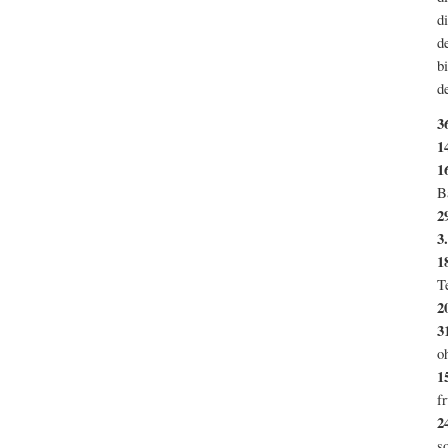
d
d
b
d
3
1
1
B
2
3.
1
T
2
3
o
1
f
2
s