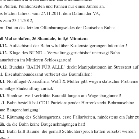
ie Pleiten, Peinlichkeiten und Pannen nur eines Jahres an,
es letzten Jahres, vom 27.11.2011, dem Datum der VA,
is zum 23.11.2012,
em Datum des letzten Offenbarungseides der Deutschen Bahn:
60 Mal schlafen, 36 Skandale, in 3,6 Minuten:
4.12.
Aufsichtsrat der Bahn wird über Kostensteigerungen informiert!
6.12.
Klage des BUND – Verwaltungsgerichtshof untersagt Bahn
auarbeiten im Mittleren Schlossgarten!
9.12.
Bündnis "BAHN FÜR ALLE" deckt Manipulationen im Stresstest auf
1.
Eisenbahnbundesamt verbietet das Baumfällen!
8.1.
Nordflügel-Abrissfirma Wolff & Müller gibt wegen statischer Probleme
echnikgebäudeauftrag zurück!
0.1.
Sinnlose, weil verfrühte Baumfällungen am Wagenburgtunnel!
1.1.
Bahn bestellt bei CDU-Parteienspender Herrenknecht Bohrmaschine
hne Baugenehmigung!
5.2.
Räumung des Schlossgartens, erste Fällarbeiten, mindestens ein Jahr z
rüh, da die Bahn keine Baugenehmigungen hat!
4.2.
Bahn fällt Bäume, die gemäß Schlichterspruch hätten versetzt werden
ollen!