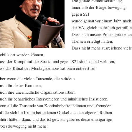
Die größte Fehleinschätzung
innerhalb der Bürgerbewegung
gegen S21
wurde genau vor einem Jahr, nach
der VA, gleich mehrfach getroffen
Dass sich unsere Protestgründe un
Themen erledigt hätten.
Dass nicht mehr ausreichend viele
obilisiert werden können.
ass der Kampf auf der Straße und gegen S21 sinnlos und verloren,
ass das Ritual der Montagsdemonstrationen entleert sei.
ber wenn die vielen Tausende, die seitdem
urch ihr stetes Kommen,
urch ihre unermüdliche Organisationsarbeit,
urch ihr beharrliches Intervenieren und inhaltliches Insistieren,
enn all die Tausende von Kopfbahnhofreundinnen und -freunden
uf die sich im Irrtum befundenen Orakel aus den eigenen Reihen
ehört hätten, dann, und das ist gewiss, gäbe es diese einzigartige
rotestbewegung nicht mehr!