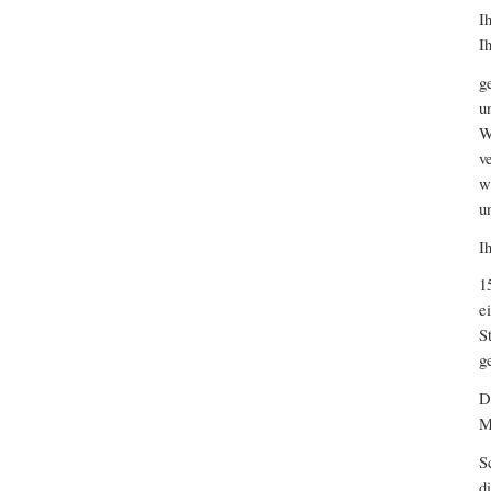
I
I
g
u
W
v
w
u
I
1
e
S
g
D
M
S
d