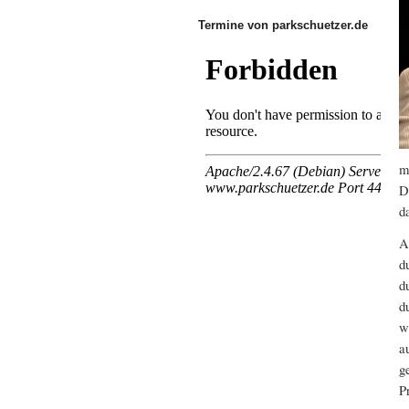
Termine von parkschuetzer.de
m
D
d
A
d
d
d
w
a
g
P