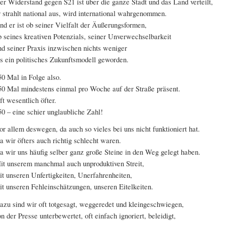
er Widerstand gegen S21 ist über die ganze Stadt und das Land verteilt,
r strahlt national aus, wird international wahrgenommen.
nd er ist ob seiner Vielfalt der Äußerungsformen,
b seines kreativen Potenzials, seiner Unverwechselbarkeit
nd seiner Praxis inzwischen nichts weniger
ls ein politisches Zukunftsmodell geworden.
50 Mal in Folge also.
50 Mal mindestens einmal pro Woche auf der Straße präsent.
ft wesentlich öfter.
50 – eine schier unglaubliche Zahl!
or allem deswegen, da auch so vieles bei uns nicht funktioniert hat.
a wir öfters auch richtig schlecht waren.
a wir uns häufig selber ganz große Steine in den Weg gelegt haben.
it unserem manchmal auch unproduktiven Streit,
it unseren Unfertigkeiten, Unerfahrenheiten,
it unseren Fehleinschätzungen, unseren Eitelkeiten.
azu sind wir oft totgesagt, weggeredet und kleingeschwiegen,
on der Presse unterbewertet, oft einfach ignoriert, beleidigt,