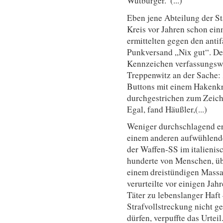
Wutbürger.“(...)
Eben jene Abteilung der S
Kreis vor Jahren schon ein
ermittelten gegen den anti
Punkversand „Nix gut“. Der
Kennzeichen verfassungswi
Treppenwitz an der Sache: 
Buttons mit einem Hakenkr
durchgestrichen zum Zeich
Egal, fand Häußler,(...)
Weniger durchschlagend erm
einem anderen aufwühlend
der Waffen-SS im italienis
hunderte von Menschen, üb
einem dreistündigen Massak
verurteilte vor einigen Ja
Täter zu lebenslanger Haf
Strafvollstreckung nicht g
dürfen, verpuffte das Urte