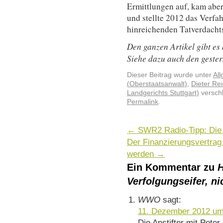
Ermittlungen auf, kam aber
und stellte 2012 das Verf
hinreichenden Tatverdachts.
Den ganzen Artikel gibt es
Siehe dazu auch den gester
Dieser Beitrag wurde unter
Al
(Oberstaatsanwalt)
,
Dieter Rei
Landgerichts Stuttgart)
verschl
Permalink
.
←
SWR2 Radio-Tipp: Die 
Der Finanzierungsvertra
werden
→
Ein Kommentar zu
H
Verfolgungseifer, n
WWO
sagt:
11. Dezember 2012 um
Die Anstifter mit Pete