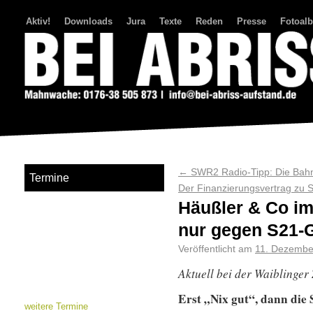
Aktiv!
Downloads
Jura
Texte
Reden
Presse
Fotoal
Bei Abriss Aufstand
←
SWR2 Radio-Tipp: Die Bahn
Termine
Der Finanzierungsvertrag zu
Häußler & Co im 
nur gegen S21
Veröffentlicht am
11. Dezembe
Aktuell bei der Waiblinger
Erst „Nix gut“, dann die
weitere Termine