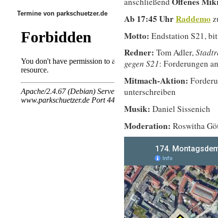
Offenes Mi
anschließend
Termine von parkschuetzer.de
Ab 17:45 Uhr
Raddemo
z
Motto:
Endstation S21, bit
Redner:
Tom Adler,
Stadt
gegen S21
: Forderungen a
Mitmach-Aktion:
Forderu
unterschreiben
Musik:
Daniel Sissenich
Moderation:
Roswitha Gö