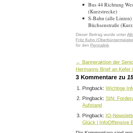
Bus 44 Richtung Wes
(Kurzstrecke)
S-Bahn (alle Linien)
Büchsenstraße (Kurz
Dieser Beitrag wurde unter
Al
Fritz Kuhn (Oberbürgermeiste
für den
Permalink
.
←
Banneraktion der Seni
Hermanns Brief an Kefer 
3 Kommentare zu
1
Pingback:
Wichtige Inf
Pingback:
StN: Forder
Aufstand
Pingback:
IO-Newslett
Glück | InfoOffensive
Die Kommentare sind ges