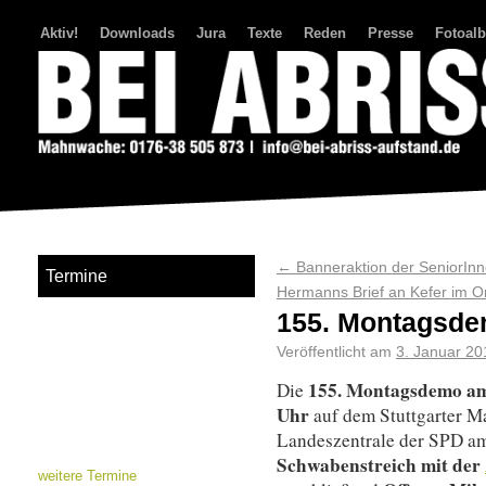
Aktiv!
Downloads
Jura
Texte
Reden
Presse
Fotoal
Bei Abriss Aufstand
←
Banneraktion der SeniorIn
Termine
Hermanns Brief an Kefer im O
155. Montagsde
Veröffentlicht am
3. Januar 20
155. Montagsdemo am
Die
Uhr
auf dem Stuttgarter Ma
Landeszentrale der SPD am
Schwabenstreich mit der
weitere Termine