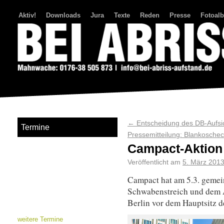
Aktiv!
Downloads
Jura
Texte
Reden
Presse
Fotoal
Bei Abriss Aufstand
←
Entscheidung des DB-Aufsich
Termine
Pressemitteilung: Blankosche
Campact-Aktion 
Veröffentlicht am
5. März 201
Campact hat am 5.3. gemei
Schwabenstreich und dem A
Berlin vor dem Hauptsitz 
weitere Termine