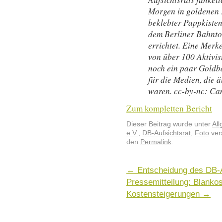
Morgen in goldenen
beklebter Pappkiste
dem Berliner Bahnto
errichtet. Eine Merk
von über 100 Aktivis
noch ein paar Goldb
für die Medien, die 
waren. cc-by-nc: Ca
Zum kompletten Bericht
Dieser Beitrag wurde unter
Al
e.V.
,
DB-Aufsichtsrat
,
Foto
ver
den
Permalink
.
←
Entscheidung des DB-Au
Pressemitteilung: Blankos
Kostensteigerungen
→