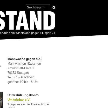
zer aus dem Widerstand gegen Stuttgart 21
Mahnwache gegen S21
Mahnwachen-Häuschen
→
Arnulf-Klett-Platz 1
70173 Stuttgart
Tel.: 015563932961
geöffnet 10 bis 18 Uhr
Unterstützungskonto
Umkehrbar e.V.
Trägerverein der Parkschützer