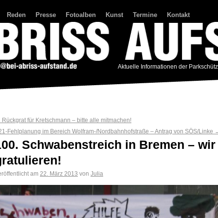
Reden
Presse
Fotoalben
Kunst
Termine
Kontakt
Aktuelle Informationen der Parkschüt
←
Rückgrat für Kretschmann – bitte alle mitmachen!
21-Fehlplanung im Bereich Wolfram-/Nordbahnhofstraße – Antrag von SÖS/Linke
100. Schwabenstreich in Bremen – wir
gratulieren!
röffentlicht am
22. März 2013
von
Julia