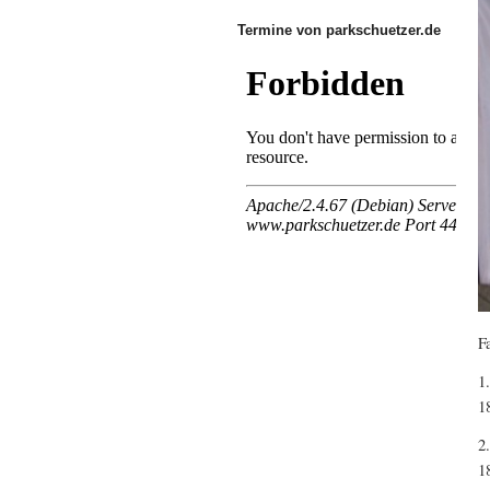
Termine von parkschuetzer.de
F
1
1
2
1