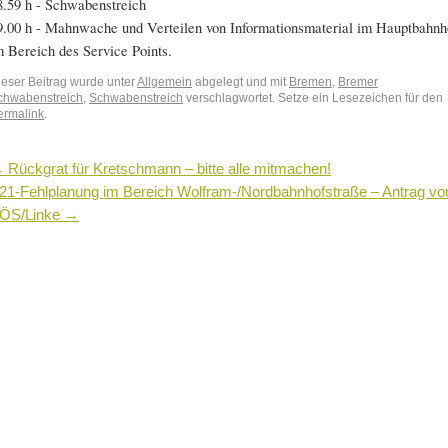
8.59 h - Schwabenstreich
9.00 h - Mahnwache und Verteilen von Informationsmaterial im Hauptbahnh
m Bereich des Service Points.
ieser Beitrag wurde unter
Allgemein
abgelegt und mit
Bremen
,
Bremer
chwabenstreich
,
Schwabenstreich
verschlagwortet. Setze ein Lesezeichen für den
ermalink
.
←
Rückgrat für Kretschmann – bitte alle mitmachen!
21-Fehlplanung im Bereich Wolfram-/Nordbahnhofstraße – Antrag vo
ÖS/Linke
→