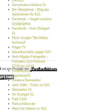
Cams21
Demokratie-Initiative 21
Der Ältestenrat – Blog der
SeniorInnen für K21
Facebook – Gegen unnütze
Großprojekte
Facebook – Kein Stuttgart
21
Flickr Gruppe "Bei Abriss
Aufstand"
Flügel TV
Gewerkschafter gegen S21
Herb Allgaier Fotografie –
Fotodoku S21-Proteste
07/10 bis 12/10
d
ist ein Projekt der
Infooffensive
Ingenieure22
Initiative Barrierefrei
Jens Volle – Fotos zu S21
Netzwerke 21
No Stuttgart 21
Park Funk
Parkschützer.de
Race the breeze zu S21