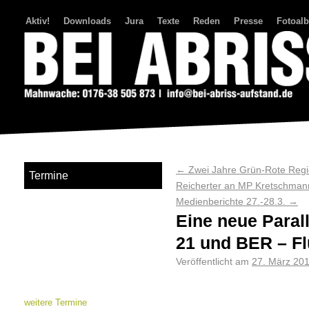
Aktiv!
Downloads
Jura
Texte
Reden
Presse
Fotoal
Bei Abriss Aufstand
←
Zwei Jahre Grün-Rote Regie
Termine
Reicherter an MP Kretschman
Medienberichte 27.-28.3.
→
Eine neue Parall
21 und BER – F
Veröffentlicht am
27. März 20
weitere Termine