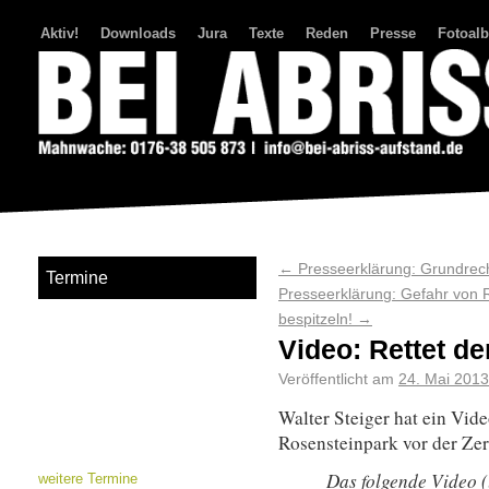
Aktiv!
Downloads
Jura
Texte
Reden
Presse
Fotoal
Bei Abriss Aufstand
←
Presseerklärung: Grundrech
Termine
Presseerklärung: Gefahr von 
bespitzeln!
→
Video: Rettet d
Veröffentlicht am
24. Mai 2013
Walter Steiger hat ein Vid
Rosensteinpark vor der Zer
Das folgende Video 
weitere Termine