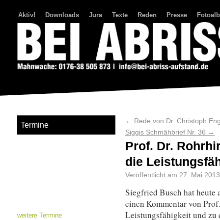
Aktiv!
Downloads
Jura
Texte
Reden
Presse
Fotoal
Bei Abriss Aufstand
←
Rede von Dr. Christoph En
Termine
Siggis Schmähbrief Nr. 36
→
Prof. Dr. Rohrhi
die Leistungsfäh
Veröffentlicht am
27. Mai 2013
Siegfried Busch hat heute 
einen Kommentar von Prof
Leistungsfähigkeit und zu
weitere Termine