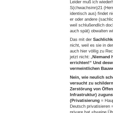
Leider muß ich wieder
S(chwachsinn)21 (Herr
identisch aus) findet 
er oder andere (sachl
weil schlußendlich doc
auch spät) obwalten w
Das mit der
Sachlichk
nicht, weil es sie in 
auch hier völlig zu Rech
jetzt nicht: „
Niemand h
errichten!
“ Und deswe
vermeintlichen Bauw
Nein, wie neulich s
versucht zu schildern
Zerstörung von Öffent
Infrastruktur) zuguns
(Privatisier
ung
= Haup
Deutsch privatisieren =
privare hat <b<eine Ü