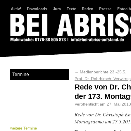
Aktiv!
Downloads
Jura
Texte
Reden
Presse
Fotoal
Bei Abriss Aufstand
←
Medienberichte 23.-25.5.
Termine
Prof. Dr. Rohrhirsch: Verwirrs
Rede von Dr. Ch
der 173. Monta
Veröffentlicht am
27. Mai 2013
Rede von Dr. Christoph Eng
Montagsdemo am 27.5.201
weitere Termine