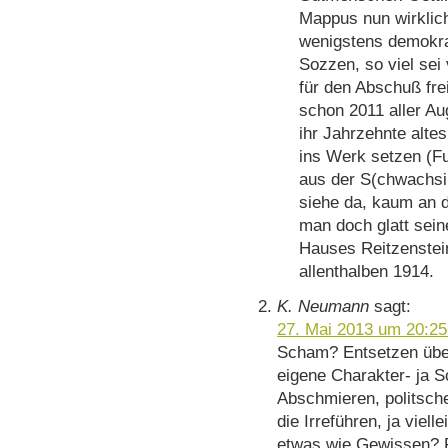
Mappus nun wirklic
wenigstens demokra
Sozzen, so viel sei
für den Abschuß fre
schon 2011 aller Au
ihr Jahrzehnte alte
ins Werk setzen (F
aus der S(chwachsi
siehe da, kaum an d
man doch glatt sein
Hauses Reitzenstein
allenthalben 1914.
K. Neumann
sagt:
27. Mai 2013 um 20:25
Scham? Entsetzen über
eigene Charakter- ja 
Abschmieren, politsche
die Irreführen, ja viel
etwas wie Gewissen? F