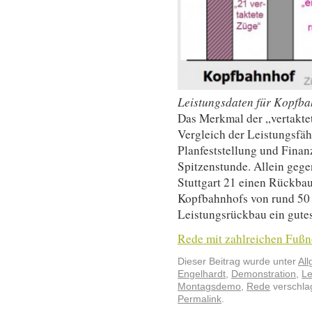
Leistungsdaten für Kopfbah
Das Merkmal der „vertaktet
Vergleich der Leistungsfähi
Planfeststellung und Finan
Spitzenstunde. Allein gege
Stuttgart 21 einen Rückba
Kopfbahnhofs von rund 50 
Leistungsrückbau ein gutes
Rede mit zahlreichen Fußn
Dieser Beitrag wurde unter
Al
Engelhardt
,
Demonstration
,
Le
Montagsdemo
,
Rede
verschlag
Permalink
.