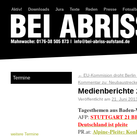
Aktiv!
Downloads
Jura
Texte
Reden
Presse
Fotoal
Bei Abriss Aufstand
←
EU-Kommision droht Berlin 
Termine
Kommentar zu: Neubaustrecke
Medienberichte 2
Veröffentlicht am
21. Juni 201
Tagesthemen aus Baden
STUTTGART 21 BE
AFP:
Deutschland ist pleite
Alpine-Pleite: Kon
PR.at:
weitere Termine