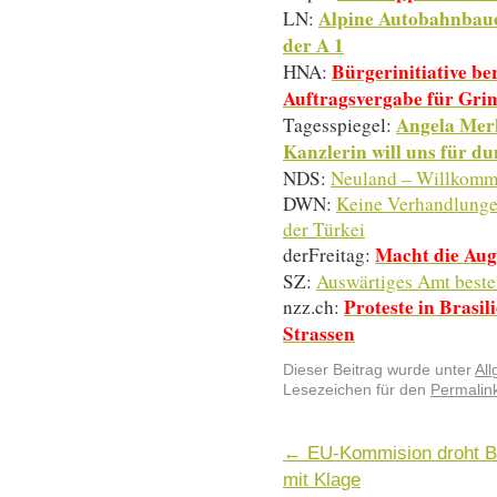
Alpine Autobahnbauer
LN:
der A 1
Bürgerinitiative be
HNA:
Auftragsvergabe für Grim
Angela Merk
Tagesspiegel:
Kanzlerin will uns für 
NDS:
Neuland – Willkomm
DWN:
Keine Verhandlungen
der Türkei
Macht die Aug
derFreitag:
SZ:
Auswärtiges Amt bestel
Proteste in Brasi
nzz.ch:
Strassen
Dieser Beitrag wurde unter
Al
Lesezeichen für den
Permalin
←
EU-Kommision droht Be
mit Klage