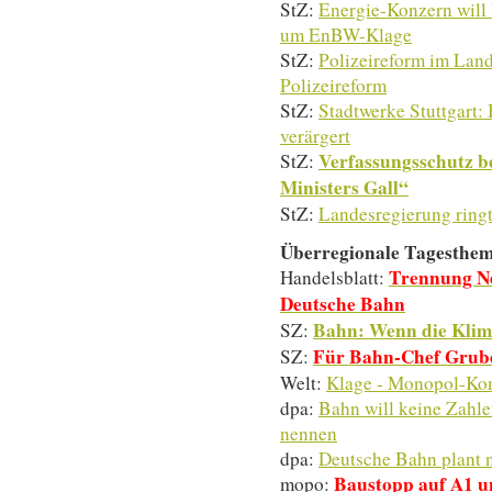
StZ:
Energie-Konzern will 
um EnBW-Klage
StZ:
Polizeireform im Land
Polizeireform
StZ:
Stadtwerke Stuttgart:
verärgert
Verfassungsschutz be
StZ:
Ministers Gall“
StZ:
Landesregierung ringt
Überregionale Tagesthe
Trennung Ne
Handelsblatt:
Deutsche Bahn
Bahn: Wenn die Klima
SZ:
Für Bahn-Chef Grube 
SZ:
Welt:
Klage - Monopol-Kom
dpa:
Bahn will keine Zahl
nennen
dpa:
Deutsche Bahn plant 
Baustopp auf A1 un
mopo: