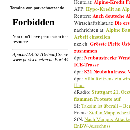
Alpine-Kredit Fa
Heute.at:
Hypo-Kredit an Alpi
AFP:
Termine von parkschuetzer.de
Auch deutsche Al
Reuters:
Die er
Wirtschaftsblatt.at:
Alpine Bau
nachrichten.at:
Arbeit einstellen
Grösste Pleite Öst
nzz.ch:
zusammen
Neubaustrecke Wendl
dpa:
ICE-Trasse
S21 Neubahntrasse 
dpa:
dpa:
Villa Reitzenstein wir
Haus
Stuttgart 21, Occ
dRadio:
flammen Proteste auf
SI:
Taksim ist überall – B
Focus:
Stefan Mappus bezi
StN:
Nach Mappus-Attacke:
EnBW-Ausschuss