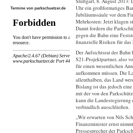
Stuttgart, 8. August 2013:
Uhr ein großformatiges Ban
Termine von parkschuetzer.de
Jubiläumssäule vor dem Fi
Mehrkosten: Jetzt klagen s
Damit fordern die Parkschü
gegen die Bahn eine Festst
finanzielle Risiken für da
Der Aufsichtsrat der Bahn 
S21-Projektpartner, also 
für einen wesentlichen An
aufkommen müssen. Die La
allenthalben, das Land we
Bislang ist das jedoch eine
mit der von den Parkschütz
kann die Landesregierung e
verbindlich ausschließen.
„Wir erwarten von Nils Schm
Finanzminister ernst nimmt
Pressesprecher der Parksc