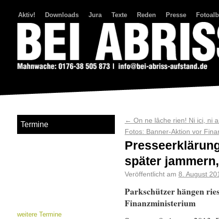
Aktiv!
Downloads
Jura
Texte
Reden
Presse
Fotoal
Bei Abriss Aufstand
←
On ne lâche rien! Ni ici, ni ai
Termine
Fotos: Banner-Aktion vor Fin
Presseerklärung:
später jammern,
Veröffentlicht am
8. August 20
Parkschützer hängen ries
Finanzministerium
weitere Termine