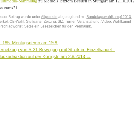
ultimedia-Sammlung
zu Merkels letztem Besuch in Stuttgart am 12.10.201
on cams21.
ieser Beitrag wurde unter
Allgemein
abgelegt und mit
Bundetagswahlkampf 2013
,
erkel
,
OB-Wahl
,
Stuttgarter Zeitung
,
StZ
,
Turner
,
Veranstaltung
,
Video
,
Wahlkampf
erschlagwortet. Setze ein Lesezeichen für den
Permalink
.
←
185. Montagsdemo am 19.8.
ernetzung von S-21-Bewegung mit Streik im Einzelhandel –
lockadeaktion auf der Königstr. am 2.8.2013
→