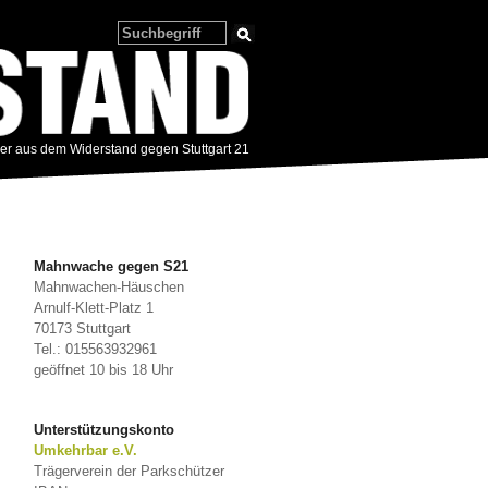
zer aus dem Widerstand gegen Stuttgart 21
Mahnwache gegen S21
Mahnwachen-Häuschen
Arnulf-Klett-Platz 1
70173 Stuttgart
Tel.: 015563932961
geöffnet 10 bis 18 Uhr
Unterstützungskonto
Umkehrbar e.V.
Trägerverein der Parkschützer