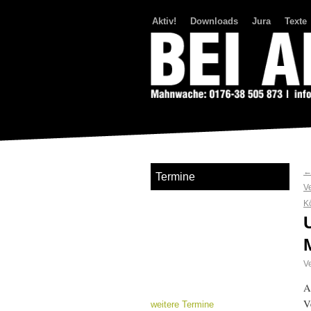
Aktiv!
Downloads
Jura
Texte
Bei Abriss Aufstand
Termine
V
K
Ve
A
V
weitere Termine