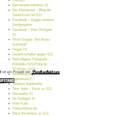
Cams21
Demokratie-Initiative 21
Der Ältestenrat – Blog der
SeniorInnen für K21
Facebook – Gegen unnütze
Großprojekte
Facebook – Kein Stuttgart
21
Flickr Gruppe "Bei Abriss
Aufstand"
Flügel TV
Gewerkschafter gegen S21
Herb Allgaier Fotografie –
Fotodoku S21-Proteste
07/10 bis 12/10
d
ist ein Projekt der
Infooffensive
Ingenieure22
Initiative Barrierefrei
Jens Volle – Fotos zu S21
Netzwerke 21
No Stuttgart 21
Park Funk
Parkschützer.de
Race the breeze zu S21