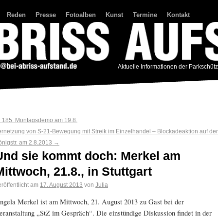
Reden
Presse
Fotoalben
Kunst
Termine
Kontakt
Aktuelle Informationen der Parkschüt
←
185. Montagsdemo am 19.8.
ernetzung von S-21-Bewegung mit Streik im Einzelhandel – Blockadeaktion auf der
önigstr. am 2.8.2013
→
Und sie kommt doch: Merkel am
Mittwoch, 21.8., in Stuttgart
röffentlicht am
17. August 2013
von
Julia
ngela Merkel ist am Mittwoch, 21. August 2013 zu Gast bei der
eranstaltung „StZ im Gespräch“. Die einstündige Diskussion findet in der