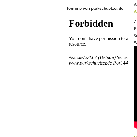
A
Termine von parkschuetzer.de
A
Z
B
S
W