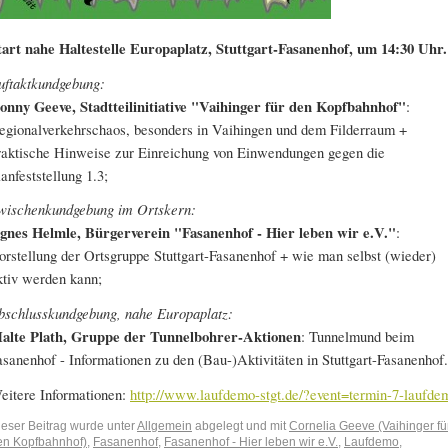
tart nahe Haltestelle Europaplatz, Stuttgart-Fasanenhof, um 14:30 Uhr.
uftaktkundgebung:
onny Geeve, Stadtteilinitiative "Vaihinger für den Kopfbahnhof"
:
egionalverkehrschaos, besonders in Vaihingen und dem Filderraum +
raktische Hinweise zur Einreichung von Einwendungen gegen die
lanfeststellung 1.3;
wischenkundgebung im Ortskern:
gnes Helmle, Bürgerverein "Fasanenhof - Hier leben wir e.V."
:
orstellung der Ortsgruppe Stuttgart-Fasanenhof + wie man selbst (wieder)
ktiv werden kann;
bschlusskundgebung, nahe Europaplatz:
alte Plath, Gruppe der Tunnelbohrer-Aktionen
: Tunnelmund beim
asanenhof - Informationen zu den (Bau-)Aktivitäten in Stuttgart-Fasanenhof.
eitere Informationen:
http://www.laufdemo-stgt.de/?event=termin-7-laufde
ieser Beitrag wurde unter
Allgemein
abgelegt und mit
Cornelia Geeve (Vaihinger fü
en Kopfbahnhof)
,
Fasanenhof
,
Fasanenhof - Hier leben wir e.V.
,
Laufdemo
,