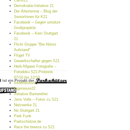
Cams21
Demokratie-Initiative 21
Der Ältestenrat – Blog der
SeniorInnen für K21
Facebook – Gegen unnütze
Großprojekte
Facebook – Kein Stuttgart
21
Flickr Gruppe "Bei Abriss
Aufstand"
Flügel TV
Gewerkschafter gegen S21
Herb Allgaier Fotografie –
Fotodoku S21-Proteste
07/10 bis 12/10
d
ist ein Projekt der
Infooffensive
Ingenieure22
Initiative Barrierefrei
Jens Volle – Fotos zu S21
Netzwerke 21
No Stuttgart 21
Park Funk
Parkschützer.de
Race the breeze zu S21