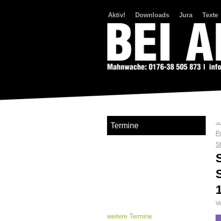
Aktiv!
Downloads
Jura
Texte
Bei Abriss Aufstand
Termine
P
S
Ve
weitere Termine