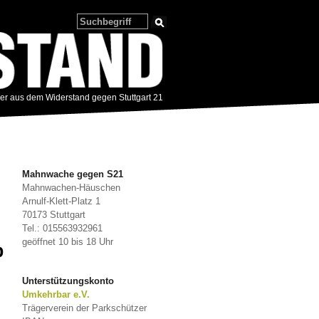
zer aus dem Widerstand gegen Stuttgart 21
Mahnwache gegen S21
Mahnwachen-Häuschen
Arnulf-Klett-Platz 1
70173 Stuttgart
Tel.: 015563932961
geöffnet 10 bis 18 Uhr
b
Unterstützungskonto
Umkehrbar e.V.
Trägerverein der Parkschützer