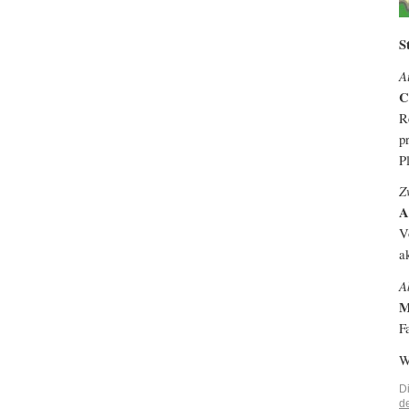
S
A
C
R
p
P
Z
A
V
a
A
M
F
W
D
d