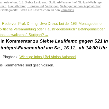
anfeststellung 1.3
,
Siebte Laufdemo
,
Stuttgart-Fasanenhof
,
Stuttgart-Vaihingen
,
ermin
,
Tunnelbohrer
,
Tunnelmund
,
Vaihingen
,
Vaihinger für den Kopfbahnhof
erschlagwortet. Setze ein Lesezeichen für den
Permalink
.
←
Rede von Prof. Dr.-Ing. Uwe Dreiss bei der 196. Montagsdemo
olitische Versammlung oder Hausfriedensbruch? Befangenheit der
taatsanwaltschaft Stuttgart?
→
in Kommentar zu
Siebte Laufdemo gegen S21 in
tuttgart-Fasanenhof am Sa., 16.11., ab 14:30 Uhr
Pingback:
Wichtige Infos | Bei Abriss Aufstand
ie Kommentare sind geschlossen.