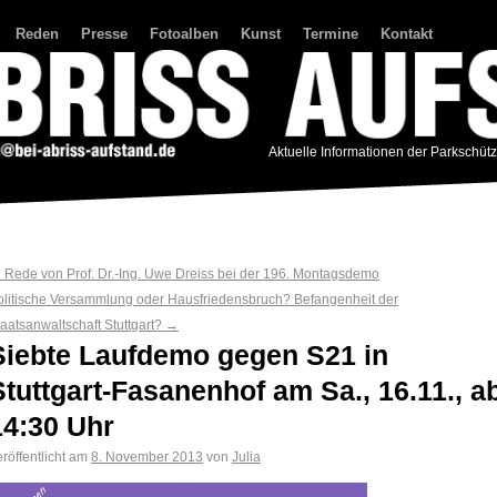
Reden
Presse
Fotoalben
Kunst
Termine
Kontakt
Aktuelle Informationen der Parkschüt
←
Rede von Prof. Dr.-Ing. Uwe Dreiss bei der 196. Montagsdemo
olitische Versammlung oder Hausfriedensbruch? Befangenheit der
taatsanwaltschaft Stuttgart?
→
Siebte Laufdemo gegen S21 in
Stuttgart-Fasanenhof am Sa., 16.11., a
14:30 Uhr
röffentlicht am
8. November 2013
von
Julia