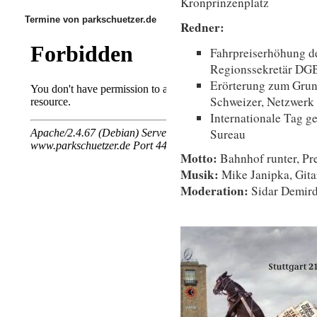
Kronprinzenplatz
Termine von parkschuetzer.de
Redner:
Fahrpreiserhöhung d
Regionssekretär DG
Erörterung zum Gru
Schweizer, Netzwerk 
Internationale Tag g
Sureau
Motto:
Bahnhof runter, Pre
Musik:
Mike Janipka, Gita
Moderation:
Sidar Demir