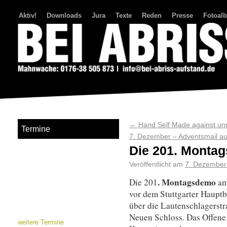
Aktiv!
Downloads
Jura
Texte
Reden
Presse
Fotoal
Bei Abriss Aufstand
←
Hand Self Made against un
Termine
7. Dezember – Adventsmail a
Die 201. Monta
Veröffentlicht am
7. Dezember
. Montagsdemo
Die 201
a
vor dem Stuttgarter Hauptb
über die Lautenschlagerstr
Neuen Schloss. Das Offene
weitere Termine