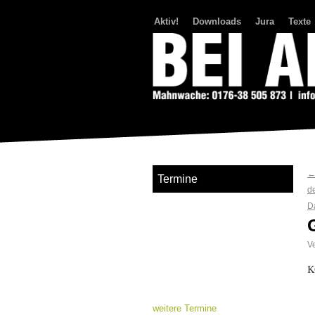
Aktiv!
Downloads
Jura
Texte
Bei Abriss Aufstand
Termine
de
D
Ve
K
weitere Termine