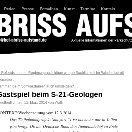
Reden
Presse
Fotoalben
Kunst
Termine
Kontakt
Aktuelle Informationen der Parkschüt
←
Referatsleiter im Regierungspräsidium wegen Sachlichkeit im Bahnhofsstreit
gradiert.
arf man beim Schwarzfahren auch umsteigen?
→
Gastspiel beim S-21-Geologen
röffentlicht am
12. März 2014
von
Walli
ONTEXT:Wochenzeitung vom 12.3.2014
Das Tiefbahnhofprojekt Stuttgart 21 ist bis heute nur in Teilen
genehmigt. Ob die Deutsche Bahn den Tunnelbahnhof zu Ende