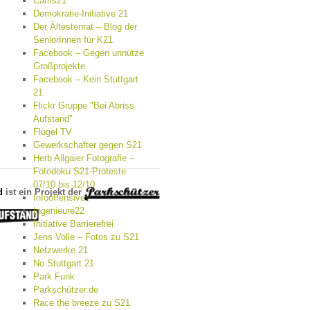
Cams21
Demokratie-Initiative 21
Der Ältestenrat – Blog der
SeniorInnen für K21
Facebook – Gegen unnütze
Großprojekte
Facebook – Kein Stuttgart
21
Flickr Gruppe "Bei Abriss
Aufstand"
Flügel TV
Gewerkschafter gegen S21
Herb Allgaier Fotografie –
Fotodoku S21-Proteste
07/10 bis 12/10
d
ist ein Projekt der
Infooffensive
Ingenieure22
Initiative Barrierefrei
Jens Volle – Fotos zu S21
Netzwerke 21
No Stuttgart 21
Park Funk
Parkschützer.de
Race the breeze zu S21