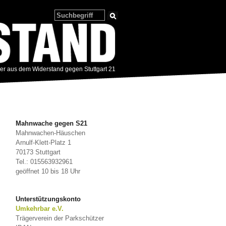
zer aus dem Widerstand gegen Stuttgart 21
Mahnwache gegen S21
Mahnwachen-Häuschen
Arnulf-Klett-Platz 1
70173 Stuttgart
Tel.: 015563932961
geöffnet 10 bis 18 Uhr
Unterstützungskonto
Umkehrbar e.V.
Trägerverein der Parkschützer