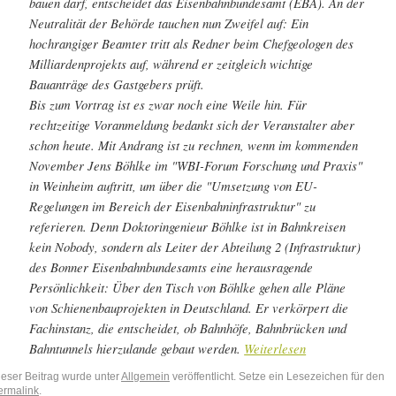
bauen darf, entscheidet das Eisenbahnbundesamt (EBA). An der
Neutralität der Behörde tauchen nun Zweifel auf: Ein
hochrangiger Beamter tritt als Redner beim Chefgeologen des
Milliardenprojekts auf, während er zeitgleich wichtige
Bauanträge des Gastgebers prüft.
Bis zum Vortrag ist es zwar noch eine Weile hin. Für
rechtzeitige Voranmeldung bedankt sich der Veranstalter aber
schon heute. Mit Andrang ist zu rechnen, wenn im kommenden
November Jens Böhlke im "WBI-Forum Forschung und Praxis"
in Weinheim auftritt, um über die "Umsetzung von EU-
Regelungen im Bereich der Eisenbahninfrastruktur" zu
referieren. Denn Doktoringenieur Böhlke ist in Bahnkreisen
kein Nobody, sondern als Leiter der Abteilung 2 (Infrastruktur)
des Bonner Eisenbahnbundesamts eine herausragende
Persönlichkeit: Über den Tisch von Böhlke gehen alle Pläne
von Schienenbauprojekten in Deutschland. Er verkörpert die
Fachinstanz, die entscheidet, ob Bahnhöfe, Bahnbrücken und
Bahntunnels hierzulande gebaut werden.
Weiterlesen
ieser Beitrag wurde unter
Allgemein
veröffentlicht. Setze ein Lesezeichen für den
ermalink
.